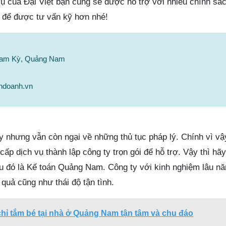
vụ của Đại Việt bạn cũng sẽ được hỗ trợ với nhiều chính sá
ệ để được tư vấn kỹ hơn nhé!
 Tam Kỳ, Quảng Nam
hdoanh.vn
y nhưng vẫn còn ngại về những thủ tục pháp lý. Chính vì v
ấp dịch vụ thành lập công ty trọn gói để hỗ trợ. Vậy thì hã
ầu đó là Kế toán Quảng Nam. Công ty với kinh nghiệm lâu n
quả cũng như thái độ tận tình.
chỉ tắm bé tại nhà ở Quảng Nam tận tâm và chu đáo