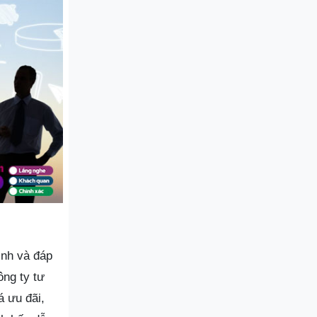
ình và đáp
ông ty tư
á ưu đãi,