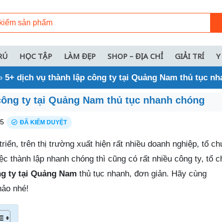
RÚ
HỌC TẬP
LÀM ĐẸP
SHOP – ĐỊA CHỈ
GIẢI TRÍ
Y
»
5+ dịch vụ thành lập công ty tại Quảng Nam thủ tục n
 công ty tại Quảng Nam thủ tục nhanh chóng
25
ĐÃ KIỂM DUYỆT
triển, trên thị trường xuất hiện rất nhiều doanh nghiệp, tổ 
iệc thành lập nhanh chóng thì cũng có rất nhiều công ty, tổ 
ng ty tại Quảng Nam
thủ tục nhanh, đơn giản. Hãy cùng
ảo nhé!