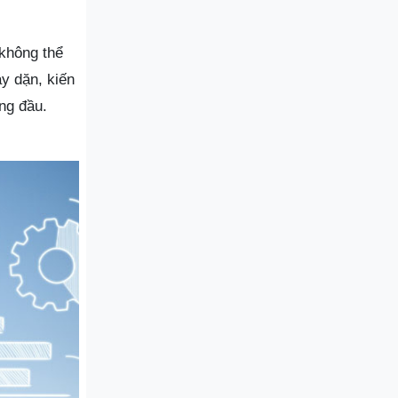
 không thể
y dặn, kiến
ng đầu.