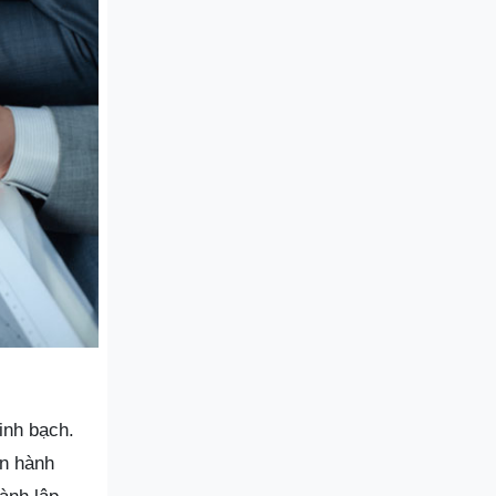
inh bạch.
ến hành