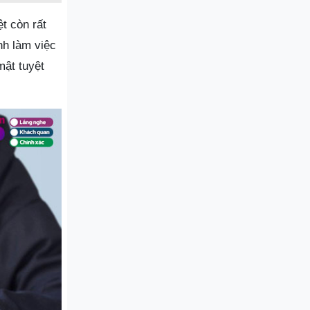
t còn rất
nh làm việc
mật tuyệt