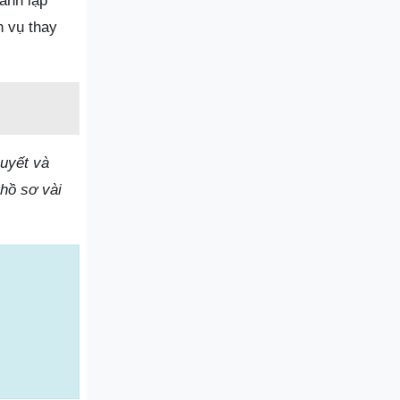
ành lập
h vụ thay
huyết và
hồ sơ vài