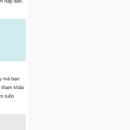
ch hấp dẫn.
ậy mà bạn
y tham khảo
ăm luôn