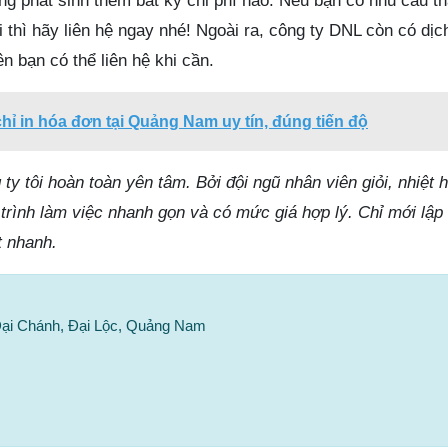
g phát sinh thêm bất kỳ chi phí nào. Nếu bạn có nhu cầu th
i thì hãy liên hệ ngay nhé! Ngoài ra, công ty DNL còn có dịc
n bạn có thể liên hệ khi cần.
chỉ in hóa đơn tại Quảng Nam uy tín, đúng tiến độ
ty tôi hoàn toàn yên tâm. Bởi đội ngũ nhân viên giỏi, nhiệt 
rình làm việc nhanh gọn và có mức giá hợp lý. Chỉ mới lập 
t nhanh.
 Đại Chánh, Đại Lộc, Quảng Nam