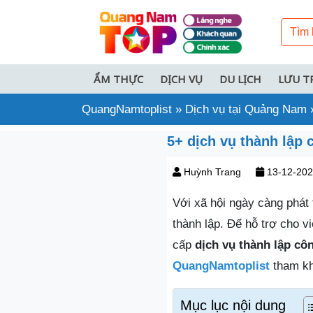
ẨM THỰC
DỊCH VỤ
DU LỊCH
LƯU T
QuangNamtoplist
»
Dịch vụ tại Quảng Nam
5+ dịch vụ thành lập
Huỳnh Trang
13-12-20
Với xã hội ngày càng phát 
thành lập. Để hỗ trợ cho v
cấp
dịch vụ thành lập cô
QuangNamtoplist
tham kh
Mục lục nội dung