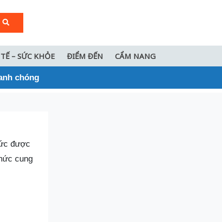
 TẾ – SỨC KHỎE
ĐIỂM ĐẾN
CẨM NANG
hanh chóng
chức được
chức cung