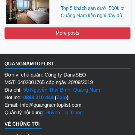
Top 5 khách sạn dưới 500k ở
Quảng Nam tiện nghi đầy đủ
More posts
QUANGNAMTOPLIST
Đơn vị chủ quản: Công ty DanaSEO
MST: 0402001765 cấp ngày 20/09/2019
Địa chỉ:
50 Nguyễn Thái Bình, Quảng Nam
Hotline:
0888 310 444
(
Zalo
)
Email: info@quangnamtoplist.com
Quản lý nội dung:
Huỳnh Thị Trang
VỀ CHÚNG TÔI