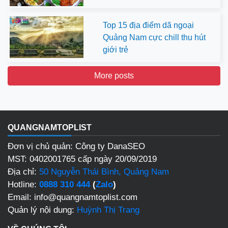
Top 15 địa điểm dã ngoại
Quảng Nam cực chill thu hút
giới trẻ
More posts
QUANGNAMTOPLIST
Đơn vị chủ quản: Công ty DanaSEO
MST: 0402001765 cấp ngày 20/09/2019
Địa chỉ:
50 Nguyễn Thái Bình, Quảng Nam
Hotline:
0888 310 444
(
Zalo
)
Email: info@quangnamtoplist.com
Quản lý nội dung:
Huỳnh Thị Trang