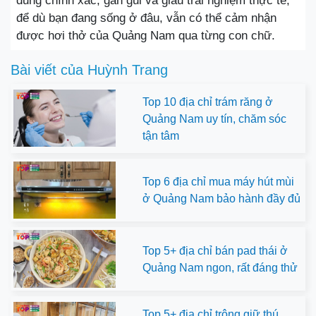
dung chính xác, gần gũi và giàu trải nghiệm thực tế,
để dù bạn đang sống ở đâu, vẫn có thể cảm nhận
được hơi thở của Quảng Nam qua từng con chữ.
Bài viết của
Huỳnh Trang
Top 10 địa chỉ trám răng ở
Quảng Nam uy tín, chăm sóc
tận tâm
Top 6 địa chỉ mua máy hút mùi
ở Quảng Nam bảo hành đầy đủ
Top 5+ địa chỉ bán pad thái ở
Quảng Nam ngon, rất đáng thử
Top 5+ địa chỉ trông giữ thú