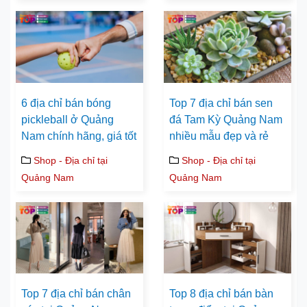
6 địa chỉ bán bóng
Top 7 địa chỉ bán sen
pickleball ở Quảng
đá Tam Kỳ Quảng Nam
Nam chính hãng, giá tốt
nhiều mẫu đẹp và rẻ
Shop - Địa chỉ tại
Shop - Địa chỉ tại
Quảng Nam
Quảng Nam
Top 7 địa chỉ bán chân
Top 8 địa chỉ bán bàn