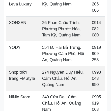
Leva Luxury
Kỳ, Quảng Nam
205
006
XONXEN
26 Phan Châu Trinh,
0914
Phường Phước Hòa,
082
Tam Kỳ, Quảng Nam
080
YODY
554 Đ. Hai Bà Trưng,
0919
Phường Cẩm Phổ, Hội
909
An, Quảng Nam
258
Shop thời
274 Nguyễn Duy Hiệu,
0993
trang FMStyle
Cẩm Châu, Hội An,
043
Quảng Nam
950
NiNie Store
349 Cửa Đại, Cẩm
0905
Châu, Hội An, Quảng
919
Nam
063