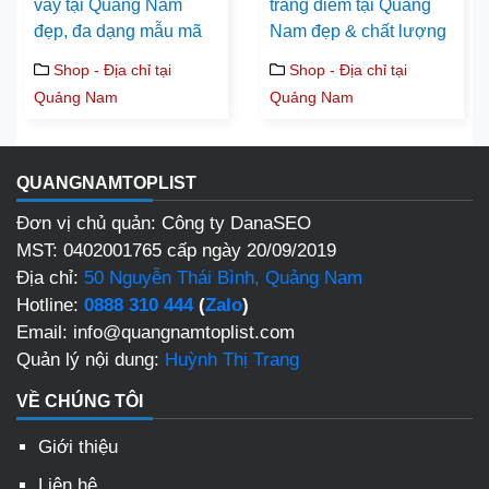
váy tại Quảng Nam
trang điểm tại Quảng
đẹp, đa dạng mẫu mã
Nam đẹp & chất lượng
Shop - Địa chỉ tại
Shop - Địa chỉ tại
Quảng Nam
Quảng Nam
QUANGNAMTOPLIST
Đơn vị chủ quản: Công ty DanaSEO
MST: 0402001765 cấp ngày 20/09/2019
Địa chỉ:
50 Nguyễn Thái Bình, Quảng Nam
Hotline:
0888 310 444
(
Zalo
)
Email: info@quangnamtoplist.com
Quản lý nội dung:
Huỳnh Thị Trang
VỀ CHÚNG TÔI
Giới thiệu
Liên hệ