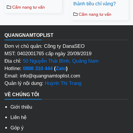
thành tiêu chí vàng?
Cẩm nang tư vấn
Cẩm nang tư vấn
QUANGNAMTOPLIST
Đơn vị chủ quản: Công ty DanaSEO
MST: 0402001765 cấp ngày 20/09/2019
Địa chỉ:
50 Nguyễn Thái Bình, Quảng Nam
Hotline:
0888 310 444
(
Zalo
)
Email: info@quangnamtoplist.com
Quản lý nội dung:
Huỳnh Thị Trang
VỀ CHÚNG TÔI
Giới thiệu
Liên hệ
Góp ý