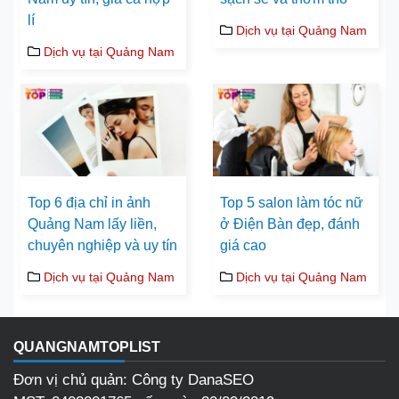
lí
Dịch vụ tại Quảng Nam
Dịch vụ tại Quảng Nam
Top 6 địa chỉ in ảnh
Top 5 salon làm tóc nữ
Quảng Nam lấy liền,
ở Điện Bàn đẹp, đánh
chuyên nghiệp và uy tín
giá cao
Dịch vụ tại Quảng Nam
Dịch vụ tại Quảng Nam
QUANGNAMTOPLIST
Đơn vị chủ quản: Công ty DanaSEO