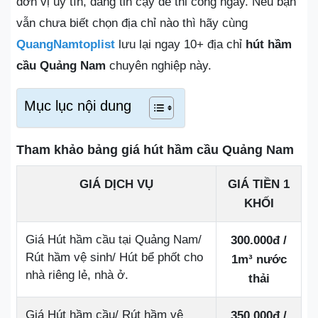
đơn vị uy tín, đáng tin cậy để thi công ngay. Nếu bạn
vẫn chưa biết chọn địa chỉ nào thì hãy cùng
QuangNamtoplist
lưu lại ngay 10+ địa chỉ
hút hầm
cầu Quảng Nam
chuyên nghiệp này.
Mục lục nội dung
Tham khảo bảng giá hút hầm cầu Quảng Nam
GIÁ DỊCH VỤ
GIÁ TIỀN 1
KHỐI
Giá Hút hầm cầu tại Quảng Nam/
300.000đ /
Rút hầm vệ sinh/ Hút bể phốt cho
1m³ nước
nhà riêng lẻ, nhà ở.
thải
Giá Hút hầm cầu/ Rút hầm vệ
350.000đ /