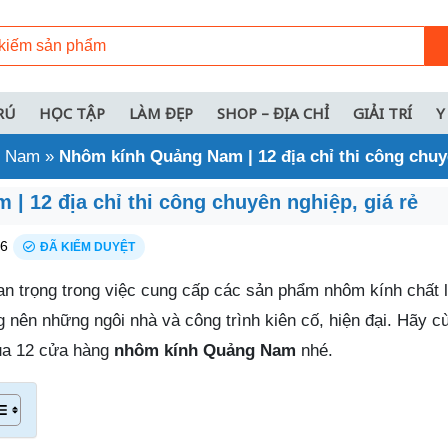
RÚ
HỌC TẬP
LÀM ĐẸP
SHOP – ĐỊA CHỈ
GIẢI TRÍ
Y
ng Nam
»
Nhôm kính Quảng Nam | 12 địa chỉ thi công chuyê
 12 địa chỉ thi công chuyên nghiệp, giá rẻ
26
ĐÃ KIỂM DUYỆT
an trọng trong việc cung cấp các sản phẩm nhôm kính chất 
 nên những ngôi nhà và công trình kiên cố, hiện đại. Hãy c
a 12 cửa hàng
nhôm kính Quảng Nam
nhé.