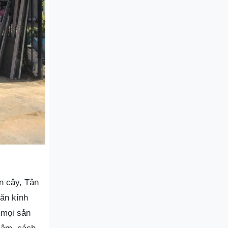
n cậy, Tân
găn kính
 mọi sản