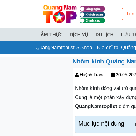
ẨM THỰC
DỊCH VỤ
DU LỊCH
LƯU T
QuangNamtoplist
»
Shop - Địa chỉ tại Quả
Nhôm kính Quảng Nam |
Huỳnh Trang
20-05-20
Nhôm kính đóng vai trò qu
Cùng là một phần xây dựng
QuangNamtoplist
điểm qu
Mục lục nội dung