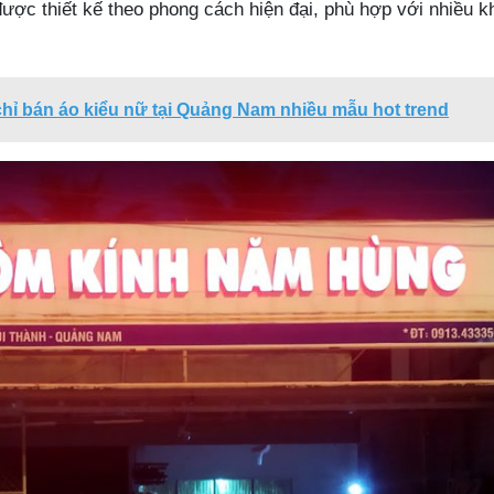
ược thiết kế theo phong cách hiện đại, phù hợp với nhiều k
chỉ bán áo kiểu nữ tại Quảng Nam nhiều mẫu hot trend