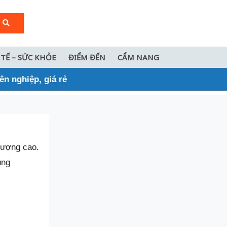
 TẾ – SỨC KHỎE
ĐIỂM ĐẾN
CẨM NANG
n nghiệp, giá rẻ
lượng cao.
ùng