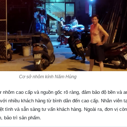
Cơ sở nhôm kính Năm Hùng
 nhôm cao cấp và nguồn gốc rõ ràng, đảm bảo độ bền và an
 với nhiều khách hàng từ bình dân đến cao cấp. Nhân viên t
ệt tình và sẵn sàng tư vấn khách hàng. Ngoài ra, đơn vị cò
h, bảo trì sản phẩm.