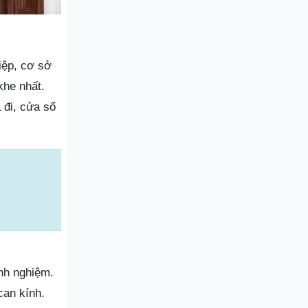
iệp, cơ sở
khe nhất.
 đi, cửa sổ
nh nghiệm.
can kính.