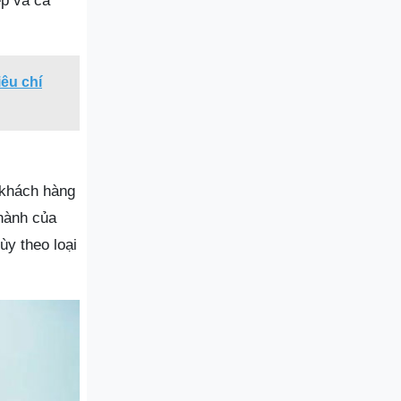
ệp và cá
iêu chí
 khách hàng
 hành của
ùy theo loại