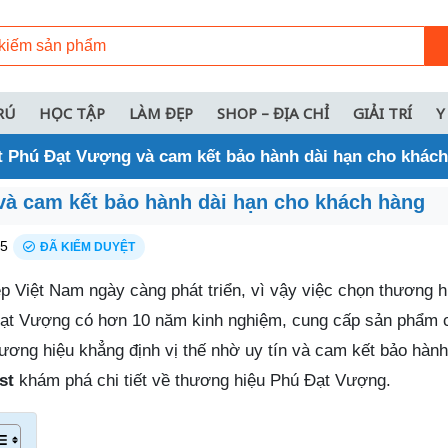
RÚ
HỌC TẬP
LÀM ĐẸP
SHOP – ĐỊA CHỈ
GIẢI TRÍ
Y
 Phú Đạt Vượng và cam kết bảo hành dài hạn cho khác
à cam kết bảo hành dài hạn cho khách hàng
25
ĐÃ KIỂM DUYỆT
p Việt Nam ngày càng phát triển, vì vậy việc chọn thương hi
 Đạt Vượng có hơn 10 năm kinh nghiệm, cung cấp sản phẩm 
ương hiệu khẳng định vị thế nhờ uy tín và cam kết bảo hành
st
khám phá chi tiết về thương hiệu Phú Đạt Vượng.