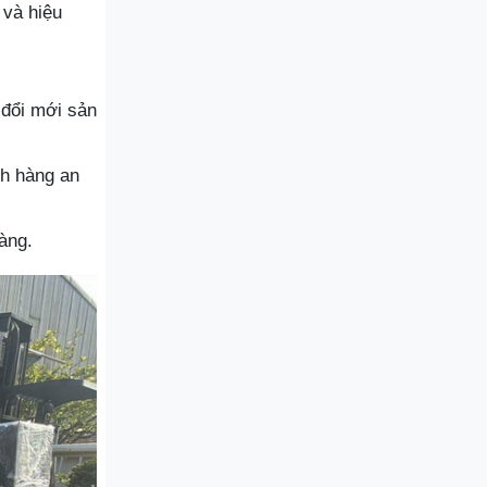
 và hiệu
 đổi mới sản
ch hàng an
àng.