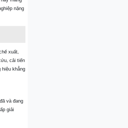
nghiệp nặng
chế xuất,
ứu, cải tiến
g hiệu khẳng
đã và đang
ấp giải