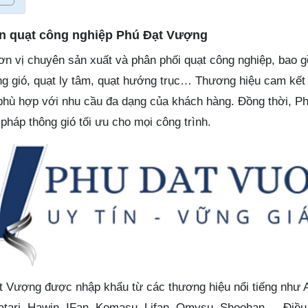
ên quạt công nghiệp Phú Đạt Vượng
ơn vị chuyên sản xuất và phân phối quạt công nghiệp, bao 
hông gió, quạt ly tâm, quạt hướng trục… Thương hiệu cam kế
hù hợp với nhu cầu đa dạng của khách hàng. Đồng thời, P
pháp thông gió tối ưu cho mọi công trình.
 Vượng được nhập khẩu từ các thương hiệu nổi tiếng như 
Hatari, Hawin, IFan, Komasu, Lifan, Omysu, Shoohan,… Điề