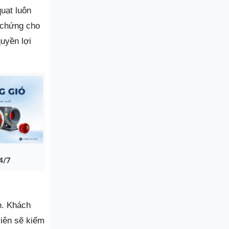
uạt luôn
h chứng cho
uyền lợi
n. Khách
viên sẽ kiểm