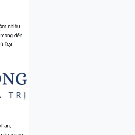
gồm nhiều
t mang đến
hú Đạt
AFan,
u này mang