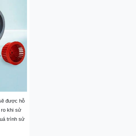
 sẽ được hỗ
 ro khi sử
uá trình sử