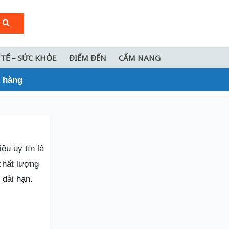
 TẾ – SỨC KHỎE
ĐIỂM ĐẾN
CẨM NANG
h hàng
ệu uy tín là
chất lượng
 dài hạn.