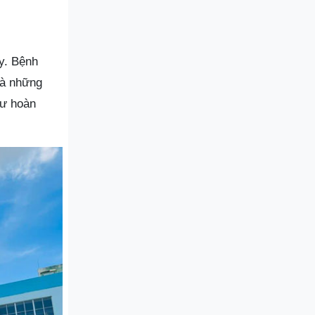
y. Bệnh
là những
tư hoàn