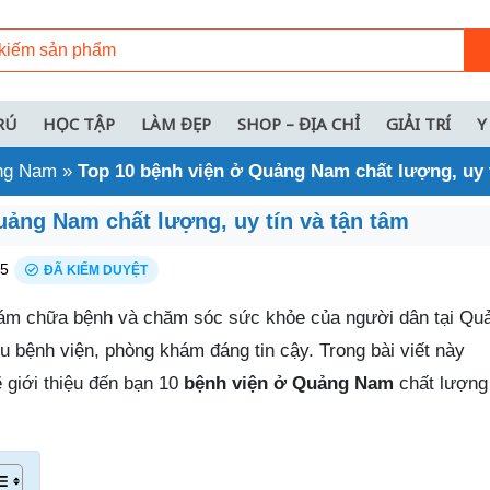
RÚ
HỌC TẬP
LÀM ĐẸP
SHOP – ĐỊA CHỈ
GIẢI TRÍ
Y
ảng Nam
»
Top 10 bệnh viện ở Quảng Nam chất lượng, uy t
uảng Nam chất lượng, uy tín và tận tâm
25
ĐÃ KIỂM DUYỆT
ám chữa bệnh và chăm sóc sức khỏe của người dân tại Q
u bệnh viện, phòng khám đáng tin cậy. Trong bài viết này
 giới thiệu đến bạn 10
bệnh viện ở Quảng Nam
chất lượng 