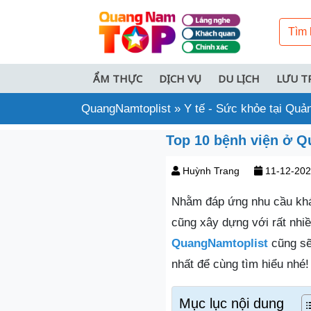
ẨM THỰC
DỊCH VỤ
DU LỊCH
LƯU T
QuangNamtoplist
»
Y tế - Sức khỏe tại Qu
Top 10 bệnh viện ở Q
Huỳnh Trang
11-12-20
Nhằm đáp ứng nhu cầu kh
cũng xây dựng với rất nhiề
QuangNamtoplist
cũng sẽ
nhất để cùng tìm hiểu nhé!
Mục lục nội dung