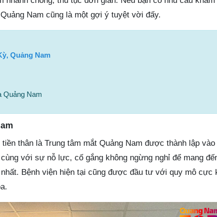
m nhanh chóng, thủ tục đơn giản. Nếu bạn có nhu cầu khám
 Quảng Nam cũng là một gợi ý tuyệt vời đấy.
Kỳ, Quảng Nam
oa Quảng Nam
Nam
tiền thân là Trung tâm mắt Quảng Nam được thành lập vào
 cùng với sự nỗ lực, cố gắng không ngừng nghỉ để mang đế
 nhất. Bệnh viện hiện tại cũng được đầu tư với quy mô cực 
a.