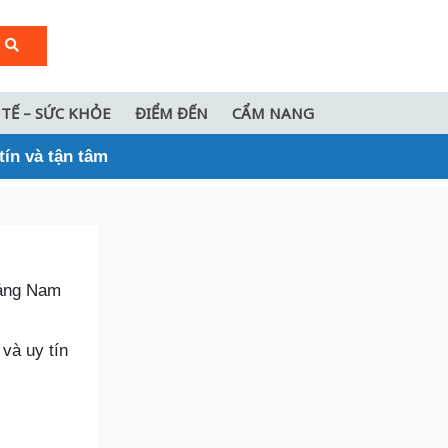
 TẾ – SỨC KHỎE
ĐIỂM ĐẾN
CẨM NANG
ín và tận tâm
uảng Nam
và uy tín