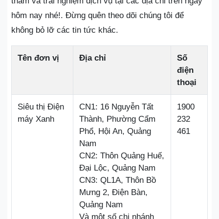
thăm và trải nghiệm dịch vụ tại các địa chỉ trên ngay
hôm nay nhé!. Đừng quên theo dõi chúng tôi để
không bỏ lỡ các tin tức khác.
Tên đơn vị
Địa chỉ
Số
điện
thoại
Siêu thị Điện
CN1: 16 Nguyễn Tất
1900
máy Xanh
Thành, Phường Cẩm
232
Phổ, Hội An, Quảng
461
Nam
CN2: Thôn Quảng Huế,
Đại Lộc, Quảng Nam
CN3: QL1A, Thôn Bồ
Mưng 2, Điện Bàn,
Quảng Nam
Và một số chi nhánh