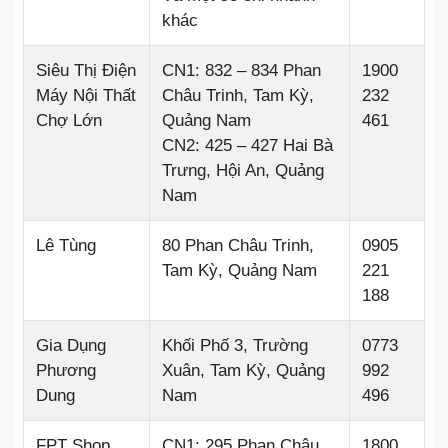
khác
Siêu Thị Điện
CN1: 832 – 834 Phan
1900
Máy Nội Thất
Châu Trinh, Tam Kỳ,
232
Chợ Lớn
Quảng Nam
461
CN2: 425 – 427 Hai Bà
Trưng, Hội An, Quảng
Nam
Lê Tùng
80 Phan Châu Trinh,
0905
Tam Kỳ, Quảng Nam
221
188
Gia Dụng
Khối Phố 3, Trường
0773
Phương
Xuân, Tam Kỳ, Quảng
992
Dung
Nam
496
FPT Shop
CN1: 295 Phan Châu
1800