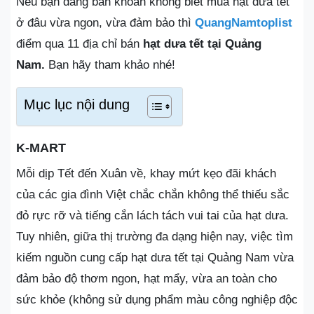
Nếu bạn đang băn khoăn không biết mua hạt dưa tết
ở đâu vừa ngon, vừa đảm bảo thì
QuangNamtoplist
điểm qua 11 địa chỉ bán
hạt dưa tết tại Quảng
Nam.
Bạn hãy tham khảo nhé!
Mục lục nội dung
K-MART
Mỗi dịp Tết đến Xuân về, khay mứt kẹo đãi khách
của các gia đình Việt chắc chắn không thể thiếu sắc
đỏ rực rỡ và tiếng cắn lách tách vui tai của hạt dưa.
Tuy nhiên, giữa thị trường đa dạng hiện nay, việc tìm
kiếm nguồn cung cấp hạt dưa tết tại Quảng Nam vừa
đảm bảo độ thơm ngon, hạt mẩy, vừa an toàn cho
sức khỏe (không sử dụng phẩm màu công nghiệp độc