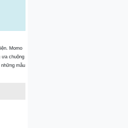
Điện. Momo
g ưa chuộng
ấy những mẫu