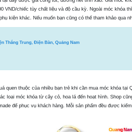
tại đây được gia công tốt, đường nét tinh xảo. Giá móc khó
00 VND/chiếc tùy chất liệu và độ cầu kỳ. Ngoài móc khóa th
i phụ kiện khác. Nếu muốn bạn cũng có thể tham khảo qua n
ện Thắng Trung, Điện Bàn, Quảng Nam
quá quen thuộc của nhiều bạn trẻ khi cần mua móc khóa tại
ác loại móc khóa từ cây cỏ, hoa lá đến hoạt hình. Shop cũn
ade để phục vụ khách hàng. Mỗi sản phẩm đều được kiểm 