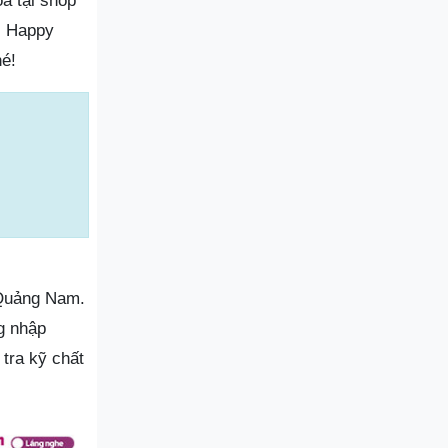
a tại shop
ì Happy
hé!
 Quảng Nam.
g nhập
tra kỹ chất