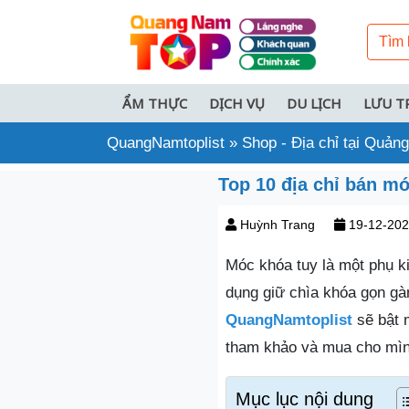
ẨM THỰC
DỊCH VỤ
DU LỊCH
LƯU T
QuangNamtoplist
»
Shop - Địa chỉ tại Quả
Top 10 địa chỉ bán m
Huỳnh Trang
19-12-20
Móc khóa tuy là một phụ k
dụng giữ chìa khóa gọn gà
QuangNamtoplist
sẽ bật 
tham khảo và mua cho mìn
Mục lục nội dung