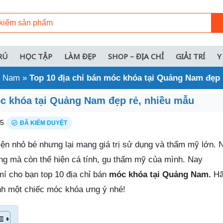
RÚ
HỌC TẬP
LÀM ĐẸP
SHOP – ĐỊA CHỈ
GIẢI TRÍ
Y
ng Nam
»
Top 10 địa chỉ bán móc khóa tại Quảng Nam đẹp 
óc khóa tại Quảng Nam đẹp rẻ, nhiều mẫu
25
ĐÃ KIỂM DUYỆT
iện nhỏ bé nhưng lại mang giá trị sử dụng và thẩm mỹ lớn. 
ng mà còn thể hiện cá tính, gu thẩm mỹ của mình. Nay
mí cho bạn top 10 địa chỉ bán
móc khóa tại Quảng Nam.
Hã
h một chiếc móc khóa ưng ý nhé!