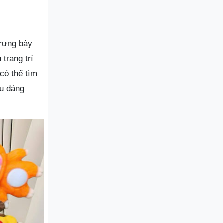
trưng bày
trang trí
có thể tìm
ểu dáng