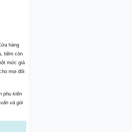
 Cửa hàng
, tiệm còn
một mức giá
cho mọi đối
n phụ kiện
 vấn và gói