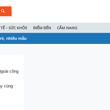
 TẾ – SỨC KHỎE
ĐIỂM ĐẾN
CẨM NANG
rẻ, nhiều mẫu
Ngoài công
y cùng