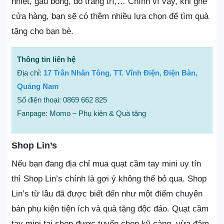
nhiệt, gấu bông, đồ trang trí,… Chính vì vậy, khi ghé
cửa hàng, bạn sẽ có thêm nhiều lựa chọn để tìm quà
tặng cho bạn bè.
Thông tin liên hệ
Địa chỉ:
17 Trần Nhân Tông, TT. Vĩnh Điện, Điện Bàn,
Quảng Nam
Số điện thoại: 0869 662 825
Fanpage: Momo – Phụ kiện & Quà tặng
Shop Lin’s
Nếu bạn đang địa chỉ mua quạt cầm tay mini uy tín
thì Shop Lin’s chính là gợi ý không thể bỏ qua. Shop
Lin’s từ lâu đã được biết đến như một điểm chuyên
bán phụ kiện tiện ích và quà tặng độc đáo. Quạt cầm
tay mini tại shop được tuyển chọn kỹ càng, vừa đảm