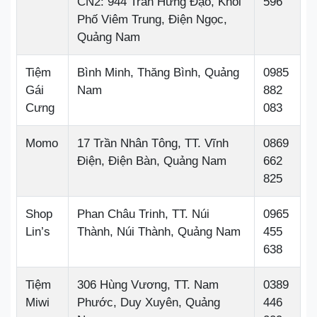
CN2: 944 Trần Hưng Đạo, Khối
596
Phố Viêm Trung, Điện Ngọc,
Quảng Nam
Tiệm
Bình Minh, Thăng Bình, Quảng
0985
Gái
Nam
882
Cưng
083
Momo
17 Trần Nhân Tông, TT. Vĩnh
0869
Điện, Điện Bàn, Quảng Nam
662
825
Shop
Phan Châu Trinh, TT. Núi
0965
Lin’s
Thành, Núi Thành, Quảng Nam
455
638
Tiệm
306 Hùng Vương, TT. Nam
0389
Miwi
Phước, Duy Xuyên, Quảng
446