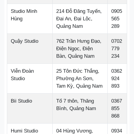
Studio Minh
214 Đỗ Đăng Tuyển,
0905
Hùng
Đại An, Đại Lộc,
565
Quảng Nam
289
Quậy Studio
762 Trần Hưng Đạo,
0702
Điện Ngọc, Điện
779
Bàn, Quảng Nam
234
Viễn Đoàn
25 Tôn Đức Thắng,
0362
Studio
Phường An Sơn,
924
Tam Kỳ, Quảng Nam
893
Bii Studio
Tổ 7 thôn, Thăng
0367
Bình, Quảng Nam
855
868
Humi Studio
04 Hùng Vương,
0934