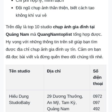
Chi phí hợp lý, minh bạch
Đội ngũ chụp ảnh thân thiện, biết cách tạo
không khí vui vẻ
Trên đây là top 10 studio
chụp ảnh gia đình tại
Quảng Nam
mà
QuangNamtoplist
tổng hợp được.
Hy vọng với những thông tin trên sẽ giúp bạn tìm
được địa chỉ chụp ảnh gia đình uy tín. Cảm ơn bạn
đã đọc bài viết và đừng quên theo dõi chúng tôi nhé.
Tên studio
Địa chỉ
Số
điện
thoại
Hiếu Dụng
29 Dương Thưởng,
0972
StudioBaby
An Mỹ, Tam Kỳ,
097
Quảng Nam
492