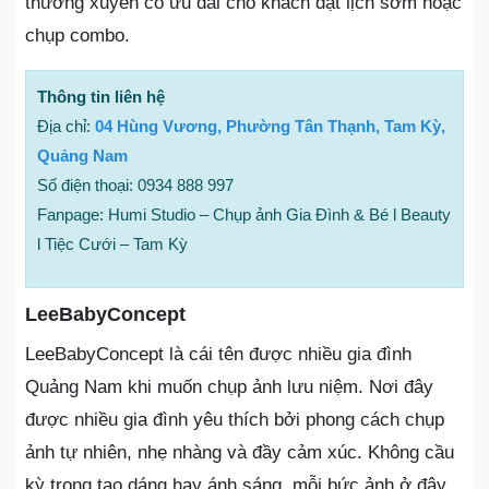
thường xuyên có ưu đãi cho khách đặt lịch sớm hoặc
chụp combo.
Thông tin liên hệ
Địa chỉ:
04 Hùng Vương, Phường Tân Thạnh, Tam Kỳ,
Quảng Nam
Số điện thoại: 0934 888 997
Fanpage: Humi Studio – Chụp ảnh Gia Đình & Bé l Beauty
l Tiệc Cưới – Tam Kỳ
LeeBabyConcept
LeeBabyConcept là cái tên được nhiều gia đình
Quảng Nam khi muốn chụp ảnh lưu niệm. Nơi đây
được nhiều gia đình yêu thích bởi phong cách chụp
ảnh tự nhiên, nhẹ nhàng và đầy cảm xúc. Không cầu
kỳ trong tạo dáng hay ánh sáng, mỗi bức ảnh ở đây