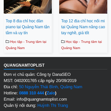
Top 8 địa chỉ học đàn
Top 12 địa chỉ học nối mi
piano tại Quảng Nam tận
tại Quảng Nam nâng cao
tâm và uy tín
tay nghề, giá tốt
Học tập - Trung tâm tại
Học tập - Trung tâm tại
Quảng Nam
Quảng Nam
QUANGNAMTOPLIST
Đơn vị chủ quản: Công ty DanaSEO
MST: 0402001765 cấp ngày 20/09/2019
Địa chỉ:
50 Nguyễn Thái Bình, Quảng Nam
Hotline:
0888 310 444
(
Zalo
)
Email: info@quangnamtoplist.com
Quản lý nội dung:
Huỳnh Thị Trang