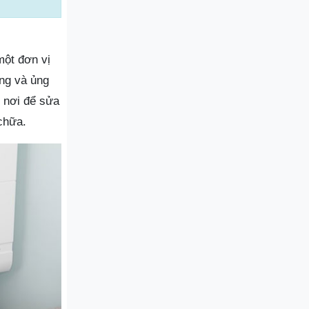
một đơn vị
ởng và ủng
 nơi để sửa
chữa.