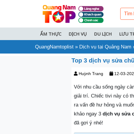
ẨM THỰC
DỊCH VỤ
DU LỊCH
LƯU T
QuangNamtoplist
»
Dịch vụ tại Quảng Nam
Top 3 dịch vụ sửa ch
Huỳnh Trang
12-03-20
Với nhu cầu sống ngày càng
giải trí. Chiếc tivi này c
ra vấn đề hư hỏng và muốn
khảo ngay 3
dịch vụ sửa 
đã gợi ý nhé!