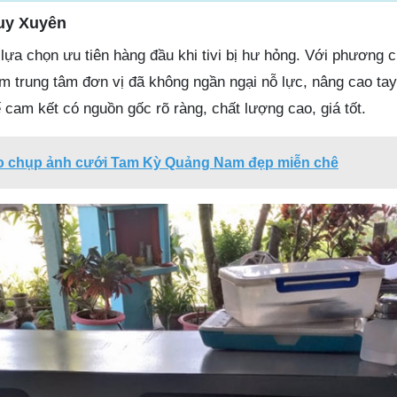
Duy Xuyên
 lựa chọn ưu tiên hàng đầu khi tivi bị hư hỏng. Với phương
m trung tâm đơn vị đã không ngần ngại nỗ lực, nâng cao tay
ế cam kết có nguồn gốc rõ ràng, chất lượng cao, giá tốt.
io chụp ảnh cưới Tam Kỳ Quảng Nam đẹp miễn chê