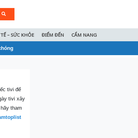
 TẾ – SỨC KHỎE
ĐIỂM ĐẾN
CẨM NANG
 chóng
c tivi để
ày tivi xảy
ì hãy tham
mtoplist