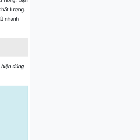
hư hỏng. Bạn
chất lượng.
ất nhanh
 hiện đúng