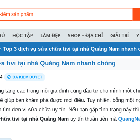
RÚ
HỌC TẬP
LÀM ĐẸP
SHOP – ĐỊA CHỈ
GIẢI TRÍ
Y
»
Top 3 dịch vụ sửa chữa tivi tại nhà Quảng Nam nhanh
ữa tivi tại nhà Quảng Nam nhanh chóng
24
ĐÃ KIỂM DUYỆT
 tăng cao trong mỗi gia đình cũng đầu tư cho mình một chiế
ó thể giúp bạn khám phá được mọi điều. Tuy nhiên, bỗng một ng
 tìm đơn vị sửa chữa uy tín. Nếu bạn gặp tình trạng này th
chữa tivi tại nhà Quảng Nam
uy tín thuận tiện mà
QuangNa