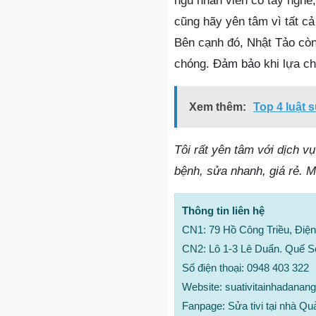
ngũ nhân viên có tay nghề
cũng hãy yên tâm vì tất c
Bên cạnh đó, Nhật Tảo còn
chóng. Đảm bảo khi lựa ch
Xem thêm:
Top 4 luật 
Tôi rất yên tâm với dịch v
bệnh, sửa nhanh, giá rẻ. M
Thông tin liên hệ
CN1: 79 Hồ Công Triều, Đi
CN2: Lô 1-3 Lê Duẩn. Quế 
Số điện thoại: 0948 403 322
Website: suativitainhadanang
Fanpage: Sửa tivi tại nhà Q