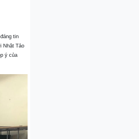
đáng tin
i Nhật Tảo
óp ý của