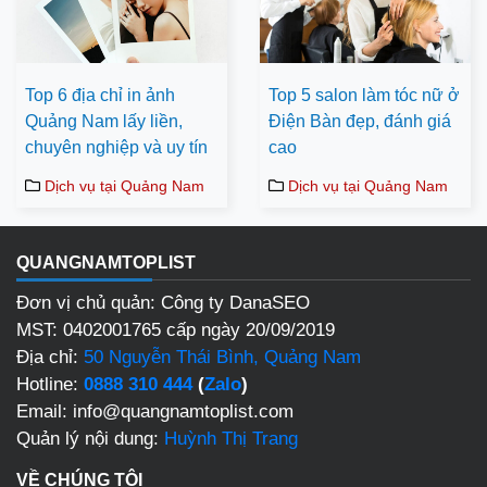
Top 6 địa chỉ in ảnh
Top 5 salon làm tóc nữ ở
Quảng Nam lấy liền,
Điện Bàn đẹp, đánh giá
chuyên nghiệp và uy tín
cao
Dịch vụ tại Quảng Nam
Dịch vụ tại Quảng Nam
QUANGNAMTOPLIST
Đơn vị chủ quản: Công ty DanaSEO
MST: 0402001765 cấp ngày 20/09/2019
Địa chỉ:
50 Nguyễn Thái Bình, Quảng Nam
Hotline:
0888 310 444
(
Zalo
)
Email: info@quangnamtoplist.com
Quản lý nội dung:
Huỳnh Thị Trang
VỀ CHÚNG TÔI