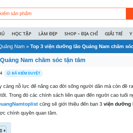
RÚ
HỌC TẬP
LÀM ĐẸP
SHOP – ĐỊA CHỈ
GIẢI TRÍ
Y
i Quảng Nam
»
Top 3 viện dưỡng lão Quảng Nam chăm sóc
o Quảng Nam chăm sóc tận tâm
24
ĐÃ KIỂM DUYỆT
 càng nỗ lực để nâng cao đời sống người dân mà còn đề r
 tốt. Trong đó các chính sách liên quan đến người cao tuổi 
uangNamtoplist
cũng sẽ giới thiệu đến bạn 3
viện dưỡng 
ợc chính quyền quan tâm.