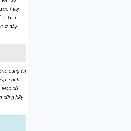
hơi, trò
được thay
iện chăm
nh ở đây
ã vô cùng ấn
nắp, sạch
. Mặc dù
ạn cũng hãy