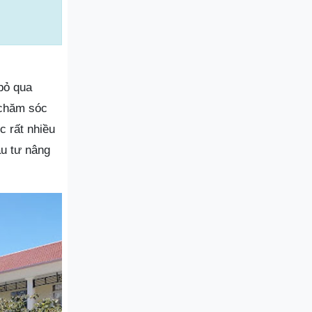
bỏ qua
chăm sóc
 rất nhiều
u tư nâng