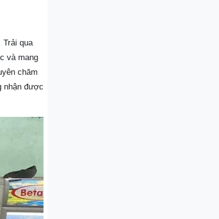
 Trải qua
óc và mang
huyên chăm
ng nhận được