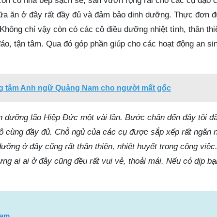
còn có nhà bếp sạch sẽ, sân vườn rộng rãi cho các cụ dạo c
ữa ăn ở đây rất đầy đủ và đảm bảo dinh dưỡng. Thực đơn 
Không chỉ vậy còn có các cô điều dưỡng nhiệt tình, thân th
áo, tận tâm. Qua đó góp phần giúp cho các hoạt động an si
ng tâm Anh ngữ Quảng Nam cho người mất gốc
ện dưỡng lão Hiệp Đức một vài lần. Bước chân đến đây tôi đ
vô cùng đầy đủ. Chỗ ngủ của các cụ được sắp xếp rất ngăn 
ưỡng ở đây cũng rất thân thiện, nhiệt huyết trong công việc
ưng ai ai ở đây cũng đều rất vui vẻ, thoải mái. Nếu có dịp b
Nam