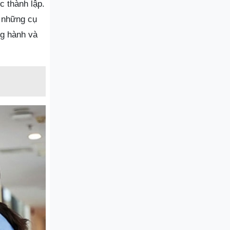
 thành lập.
à những cụ
ng hành và