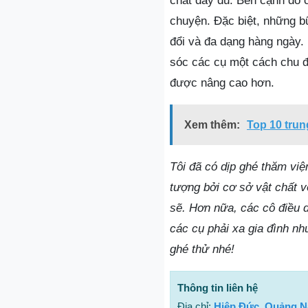
chất đầy đủ. Bên cạnh đó 
chuyện. Đặc biệt, những b
đổi và đa dạng hàng ngày. 
sóc các cụ một cách chu đ
được nâng cao hơn.
Xem thêm:
Top 10 tru
Tôi đã có dịp ghé thăm vi
tượng bởi cơ sở vật chất 
sẽ. Hơn nữa, các cô điều d
các cụ phải xa gia đình nh
ghé thử nhé!
Thông tin liên hệ
Địa chỉ:
Hiệp Đức, Quảng 