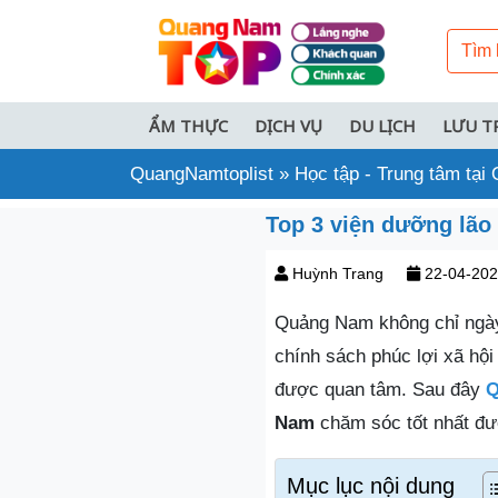
ẨM THỰC
DỊCH VỤ
DU LỊCH
LƯU T
QuangNamtoplist
»
Học tập - Trung tâm tạ
Top 3 viện dưỡng lã
Huỳnh Trang
22-04-20
Quảng Nam không chỉ ngày
chính sách phúc lợi xã hội
được quan tâm. Sau đây
Q
Nam
chăm sóc tốt nhất đư
Mục lục nội dung