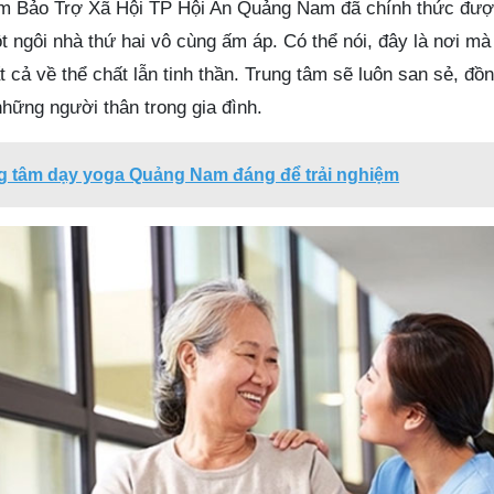
âm Bảo Trợ Xã Hội TP Hội An Quảng Nam đã chính thức được
ngôi nhà thứ hai vô cùng ấm áp. Có thể nói, đây là nơi m
 cả về thể chất lẫn tinh thần. Trung tâm sẽ luôn san sẻ, đồ
hững người thân trong gia đình.
ng tâm dạy yoga Quảng Nam đáng để trải nghiệm