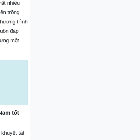
rất nhiều
iên trồng
chương trình
luôn đáp
dựng một
Nam tốt
khuyết tật