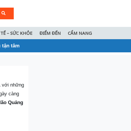
 TẾ – SỨC KHỎE
ĐIỂM ĐẾN
CẨM NANG
 tận tâm
a với những
ngày càng
lão Quảng