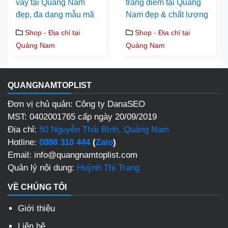
váy tại Quảng Nam
trang điểm tại Quảng
đẹp, đa dạng mẫu mã
Nam đẹp & chất lượng
Shop - Địa chỉ tại
Shop - Địa chỉ tại
Quảng Nam
Quảng Nam
QUANGNAMTOPLIST
Đơn vị chủ quản: Công ty DanaSEO
MST: 0402001765 cấp ngày 20/09/2019
Địa chỉ:
50 Nguyễn Thái Bình, Quảng Nam
Hotline:
0888 310 444
(
Zalo
)
Email: info@quangnamtoplist.com
Quản lý nội dung:
Huỳnh Thị Trang
VỀ CHÚNG TÔI
Giới thiệu
Liên hệ