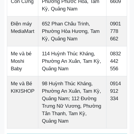
Con Cưng
Phường Phước Hòa, Tam
6609
Kỳ, Quảng Nam
Điện máy
652 Phan Châu Trinh,
0901
MediaMart
Phường Hòa Hương, Tam
778
Kỳ, Quảng Nam
662
Mẹ và bé
114 Huỳnh Thúc Kháng,
0832
Moshi
Phường An Xuân, Tam Kỳ,
442
Baby
Quảng Nam
556
Mẹ và Bé
98 Huỳnh Thúc Kháng,
0914
KIKISHOP
Phường An Xuân, Tam Kỳ,
912
Quảng Nam; 112 Đường
334
Trưng Nữ Vương, Phường
Tân Thạnh, Tam Kỳ,
Quảng Nam