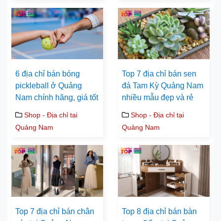
6 địa chỉ bán bóng
Top 7 địa chỉ bán sen
pickleball ở Quảng
đá Tam Kỳ Quảng Nam
Nam chính hãng, giá tốt
nhiều mẫu đẹp và rẻ
Shop - Địa chỉ tại
Shop - Địa chỉ tại
Quảng Nam
Quảng Nam
Top 7 địa chỉ bán chân
Top 8 địa chỉ bán bàn