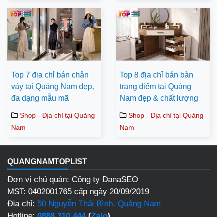
Top 7 địa chỉ bán chân
Top 8 địa chỉ bán bàn
váy tại Quảng Nam đẹp,
trang điểm tại Quảng
đa dạng mẫu mã
Nam đẹp & chất lượng
Shop - Địa chỉ tại Quảng
Shop - Địa chỉ tại Quảng
Nam
Nam
QUANGNAMTOPLIST
Đơn vị chủ quản: Công ty DanaSEO
MST: 0402001765 cấp ngày 20/09/2019
Địa chỉ:
50 Nguyễn Thái Bình, Quảng Nam
Hotline:
0888 310 444
(
Zalo
)