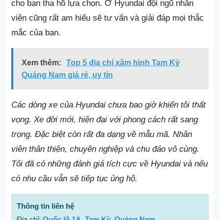
cho bạn tha hồ lựa chọn. Ở Hyundai đội ngũ nhân
viên cũng rất am hiểu sẽ tư vấn và giải đáp mọi thắc
mắc của bạn.
Xem thêm:
Top 5 địa chỉ xăm hình Tam Kỳ
Quảng Nam giá rẻ, uy tín
Các dòng xe của Hyundai chưa bao giờ khiến tôi thất
vọng. Xe đời mới, hiện đại với phong cách rất sang
trọng. Đặc biệt còn rất đa dạng về mẫu mã. Nhân
viên thân thiện, chuyên nghiệp và chu đáo vô cùng.
Tôi đã có những đánh giá tích cực về Hyundai và nếu
có nhu cầu vẫn sẽ tiếp tục ủng hộ.
Thông tin liên hệ
Địa chỉ:
Quốc lộ 1A, Tam Kỳ, Quảng Nam