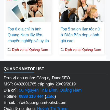
Top 6 địa chỉ in ảnh
Top 5 salon làm tóc nữ
Quảng Nam lấy liền,
ở Điện Bàn đẹp, đánh
chuyên nghiệp và uy tín
giá cao
Dịch vụ tại Quảng Nam
Dịch vụ tại Quảng Nam
QUANGNAMTOPLIST
Đơn vị chủ quản: Công ty DanaSEO
MST: 0402001765 cấp ngày 20/09/2019
Địa chỉ:
50 Nguyễn Thái Bình, Quảng Nam
Hotline:
0888 310 444
(
Zalo
)
Email: info@quangnamtoplist.com
Quản lý nội dung:
Huỳnh Thị Trang