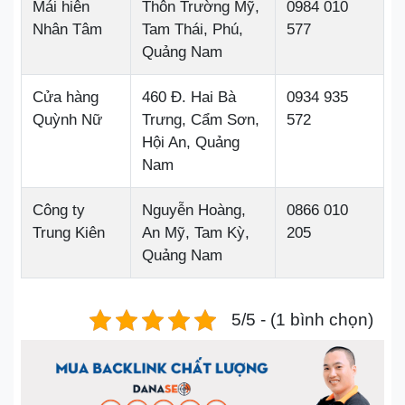
Mái hiên
Thôn Trường Mỹ,
0984 010
Nhân Tâm
Tam Thái, Phú,
577
Quảng Nam
Cửa hàng
460 Đ. Hai Bà
0934 935
Quỳnh Nữ
Trưng, Cẩm Sơn,
572
Hội An, Quảng
Nam
Công ty
Nguyễn Hoàng,
0866 010
Trung Kiên
An Mỹ, Tam Kỳ,
205
Quảng Nam
5/5 - (1 bình chọn)