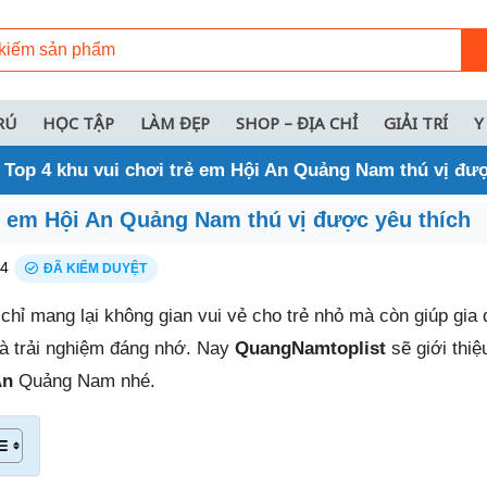
RÚ
HỌC TẬP
LÀM ĐẸP
SHOP – ĐỊA CHỈ
GIẢI TRÍ
Y
»
Top 4 khu vui chơi trẻ em Hội An Quảng Nam thú vị đượ
rẻ em Hội An Quảng Nam thú vị được yêu thích
24
ĐÃ KIỂM DUYỆT
chỉ mang lại không gian vui vẻ cho trẻ nhỏ mà còn giúp gia 
và trải nghiệm đáng nhớ. Nay
QuangNamtoplist
sẽ giới thiệ
An
Quảng Nam nhé.