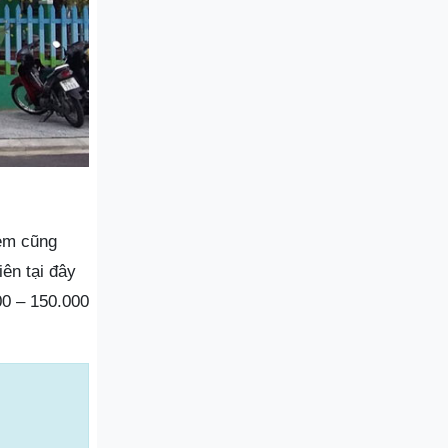
 em cũng
ên tại đây
00 – 150.000