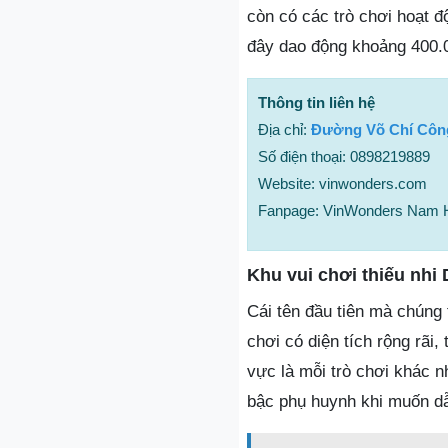
còn có các trò chơi hoạt 
đây dao động khoảng 400.
Thông tin liên hệ
Địa chỉ:
Đường Võ Chí Công
Số điện thoại: 0898219889
Website: vinwonders.com
Fanpage: VinWonders Nam H
Khu vui chơi thiếu nh
Cái tên đầu tiên mà chúng 
chơi có diện tích rộng rãi
vực là mỗi trò chơi khác n
bậc phụ huynh khi muốn dẫ