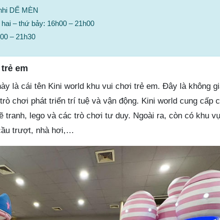
u nhi DẾ MÈN
hai – thứ bảy: 16h00 – 21h00
h00 – 21h30
 trẻ em
y là cái tên Kini world khu vui chơi trẻ em. Đây là không g
trò chơi phát triển trí tuệ và vận động. Kini world cung cấp 
 tranh, lego và các trò chơi tư duy. Ngoài ra, còn có khu vự
cầu trượt, nhà hơi,…