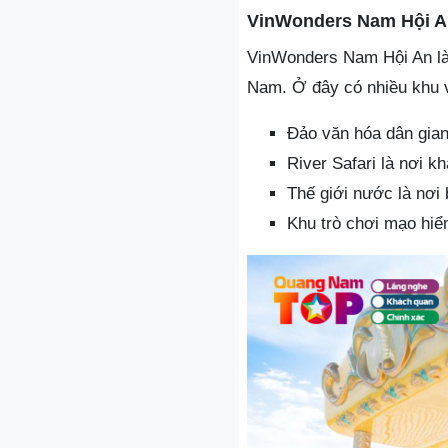
VinWonders Nam Hội A
VinWonders Nam Hội An là m
Nam. Ở đây có nhiều khu 
Đảo văn hóa dân gian
River Safari là nơi k
Thế giới nước là nơi
Khu trò chơi mạo hiể