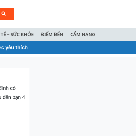
 TẾ – SỨC KHỎE
ĐIỂM ĐẾN
CẨM NANG
c yêu thích
đình có
u đến bạn 4