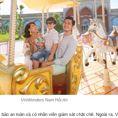
VinWonders Nam Hội An
m bảo an toàn và có nhân viên giám sát chặt chẽ. Ngoài ra,