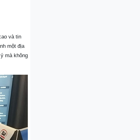
ao và tin
nh một địa
g ý mà không