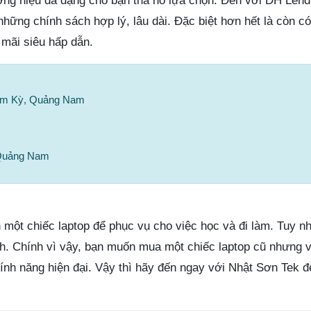
ng hiệu đa dạng cho bạn tha hồ lựa chọn. Đến với DH Lend
hững chính sách hợp lý, lâu dài. Đặc biệt hơn hết là còn có
 mãi siêu hấp dẫn.
 Tam Kỳ, Quảng Nam
Quảng Nam
ột chiếc laptop để phục vụ cho việc học và đi làm. Tuy nhi
ính. Chính vì vậy, bạn muốn mua một chiếc laptop cũ nhưng
tính năng hiện đại. Vậy thì hãy đến ngay với Nhật Sơn Tek 