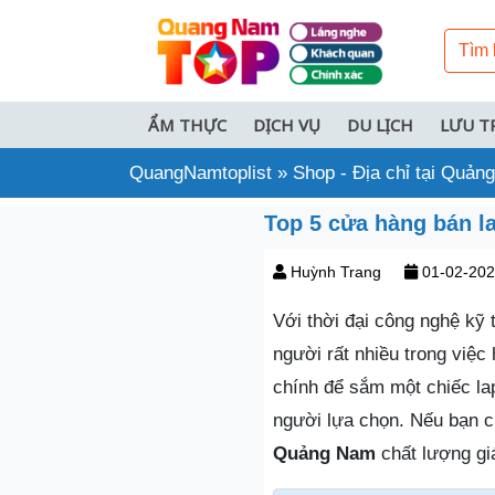
ẨM THỰC
DỊCH VỤ
DU LỊCH
LƯU T
QuangNamtoplist
»
Shop - Địa chỉ tại Quả
Top 5 cửa hàng bán 
Huỳnh Trang
01-02-20
Với thời đại công nghệ kỹ 
người rất nhiều trong việc 
chính để sắm một chiếc la
người lựa chọn. Nếu bạn c
Quảng Nam
chất lượng gi