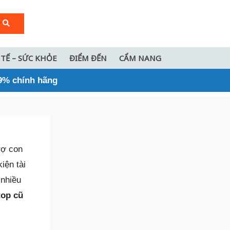
 TẾ – SỨC KHỎE
ĐIỂM ĐẾN
CẨM NANG
9% chính hãng
rợ con
iện tài
 nhiều
top cũ