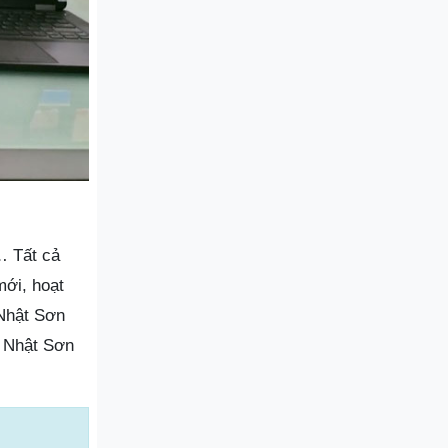
… Tất cả
ới, hoạt
 Nhật Sơn
i Nhật Sơn