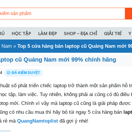
RÚ
HỌC TẬP
LÀM ĐẸP
SHOP – ĐỊA CHỈ
GIẢI TRÍ
Y
ng Nam
»
Top 5 cửa hàng bán laptop cũ Quảng Nam mới 9
laptop cũ Quảng Nam mới 99% chính hãng
24
ĐÃ KIỂM DUYỆT
thuật số phát triển chiếc laptop trở thành một sản phẩm hỗ t
học tập, làm việc. Tuy nhiên, không phải ai cũng có đủ điều k
ptop mới. Chính vì vậy mà laptop cũ cũng là giải pháp được
ũng có nhu cầu mua thì hãy bỏ túi ngay 5 cửa hàng bán
lap
á rẻ mà
QuangNamtoplist
đã gợi ý nhé!