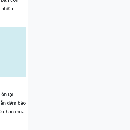
 bạn còn
 nhiều
ên lại
 vẫn đảm bảo
để chọn mua