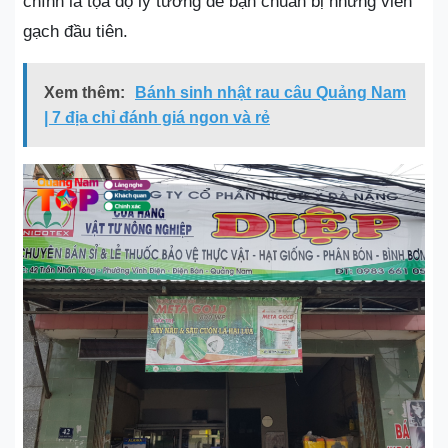
chính là tọa độ lý tưởng để bạn chuẩn bị những viên
gạch đầu tiên.
Xem thêm:
Bánh sinh nhật rau câu Quảng Nam
| 7 địa chỉ đánh giá ngon và rẻ