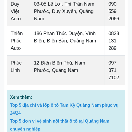
Duy
03-05 Lê Lợi, Thị Trấn Nam
090
Việt
Phước, Duy Xuyên, Quảng
559
Auto
Nam
2066
Thiên
186 Phan Thúc Duyện, Vĩnh
0828
Phúc
Điện, Điện Bàn, Quảng Nam
131
Auto
289
Phúc
12 Điện Biên Phủ, Nam
097
Linh
Phước, Quảng Nam
371
7102
Xem thêm:
Top 5 địa chỉ vá lốp ô tô Tam Kỳ Quảng Nam phục vụ
24/24
Top 5 đơn vị vệ sinh nội thất ô tô tại Quảng Nam
chuyên nghiệp