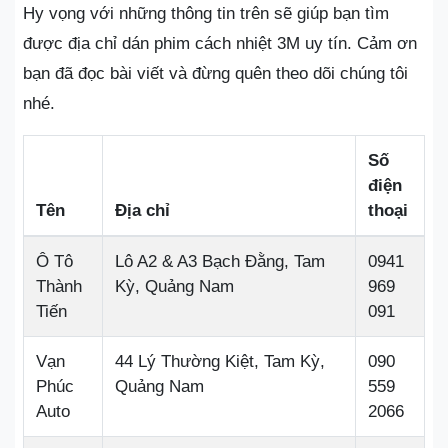
Hy vọng với những thông tin trên sẽ giúp bạn tìm
được địa chỉ dán phim cách nhiệt 3M uy tín. Cảm ơn
bạn đã đọc bài viết và đừng quên theo dõi chúng tôi
nhé.
Số
điện
Tên
Địa chỉ
thoại
Ô Tô
Lô A2 & A3 Bạch Đằng, Tam
0941
Thành
Kỳ, Quảng Nam
969
Tiến
091
Vạn
44 Lý Thường Kiệt, Tam Kỳ,
090
Phúc
Quảng Nam
559
Auto
2066