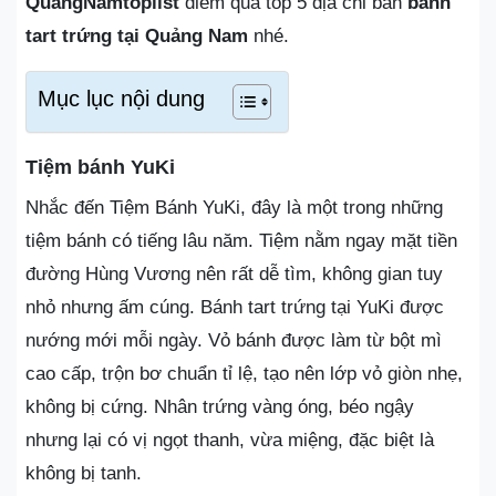
QuangNamtoplist
điểm qua top 5 địa chỉ bán
bánh
tart trứng tại Quảng Nam
nhé.
Mục lục nội dung
Tiệm bánh YuKi
Nhắc đến Tiệm Bánh YuKi, đây là một trong những
tiệm bánh có tiếng lâu năm. Tiệm nằm ngay mặt tiền
đường Hùng Vương nên rất dễ tìm, không gian tuy
nhỏ nhưng ấm cúng. Bánh tart trứng tại YuKi được
nướng mới mỗi ngày. Vỏ bánh được làm từ bột mì
cao cấp, trộn bơ chuẩn tỉ lệ, tạo nên lớp vỏ giòn nhẹ,
không bị cứng. Nhân trứng vàng óng, béo ngậy
nhưng lại có vị ngọt thanh, vừa miệng, đặc biệt là
không bị tanh.