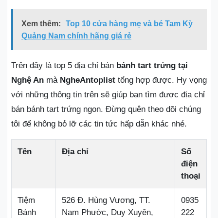
Xem thêm:
Top 10 cửa hàng mẹ và bé Tam Kỳ
Quảng Nam chính hãng giá rẻ
Trên đây là top 5 địa chỉ bán
bánh tart trứng tại
Nghệ An
mà
NgheAntoplist
tổng hợp được. Hy vọng
với những thông tin trên sẽ giúp bạn tìm được địa chỉ
bán bánh tart trứng ngon. Đừng quên theo dõi chúng
tôi để không bỏ lỡ các tin tức hấp dẫn khác nhé.
Tên
Địa chỉ
Số
điện
thoại
Tiệm
526 Đ. Hùng Vương, TT.
0935
Bánh
Nam Phước, Duy Xuyên,
222