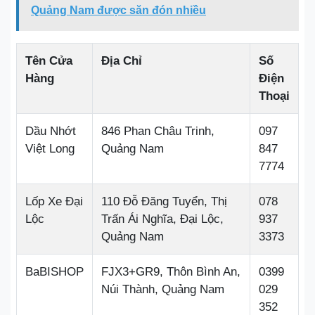
Quảng Nam được săn đón nhiều
Tên Cửa
Địa Chỉ
Số
Hàng
Điện
Thoại
Dầu Nhớt
846 Phan Châu Trinh,
097
Việt Long
Quảng Nam
847
7774
Lốp Xe Đại
110 Đỗ Đăng Tuyển, Thị
078
Lộc
Trấn Ái Nghĩa, Đại Lộc,
937
Quảng Nam
3373
BaBISHOP
FJX3+GR9, Thôn Bình An,
0399
Núi Thành, Quảng Nam
029
352