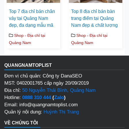
Top 7 địa chỉ bán chân
Top 8 địa chỉ bán bàn
váy tại Quảng Nam
trang điểm tại Quảng
đẹp, đa dạng mẫu mã
Nam đẹp & chất lượng
Shop - Địa chỉ tại
Shop - Địa chỉ tại
Quảng Nam
Quảng Nam
QUANGNAMTOPLIST
Đơn vị chủ quản: Công ty DanaSEO
MST: 0402001765 cấp ngày 20/09/2019
Địa chỉ:
50 Nguyễn Thái Bình, Quảng Nam
Hotline:
0888 310 444
(
Zalo
)
Email: info@quangnamtoplist.com
Quản lý nội dung:
Huỳnh Thị Trang
VỀ CHÚNG TÔI