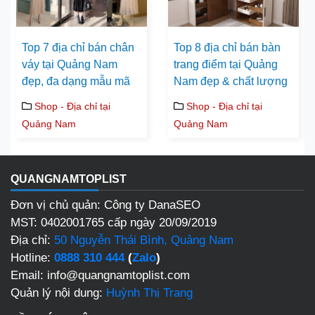
Top 7 địa chỉ bán chân
Top 8 địa chỉ bán bàn
váy tại Quảng Nam
trang điểm tại Quảng
đẹp, đa dạng mẫu mã
Nam đẹp & chất lượng
Shop - Địa chỉ tại
Shop - Địa chỉ tại
Quảng Nam
Quảng Nam
QUANGNAMTOPLIST
Đơn vị chủ quản: Công ty DanaSEO
MST: 0402001765 cấp ngày 20/09/2019
Địa chỉ:
50 Nguyễn Thái Bình, Quảng Nam
Hotline:
0888 310 444
(
Zalo
)
Email: info@quangnamtoplist.com
Quản lý nội dung:
Huỳnh Thị Trang