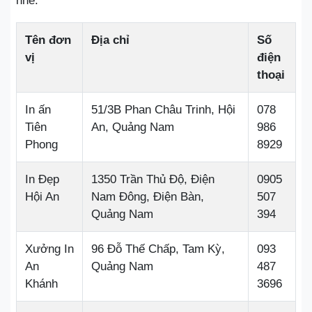
nhé.
Tên đơn
Địa chỉ
Số
vị
điện
thoại
In ấn
51/3B Phan Châu Trinh, Hội
078
Tiên
An, Quảng Nam
986
Phong
8929
In Đẹp
1350 Trần Thủ Độ, Điện
0905
Hội An
Nam Đông, Điện Bàn,
507
Quảng Nam
394
Xưởng In
96 Đỗ Thế Chấp, Tam Kỳ,
093
An
Quảng Nam
487
Khánh
3696