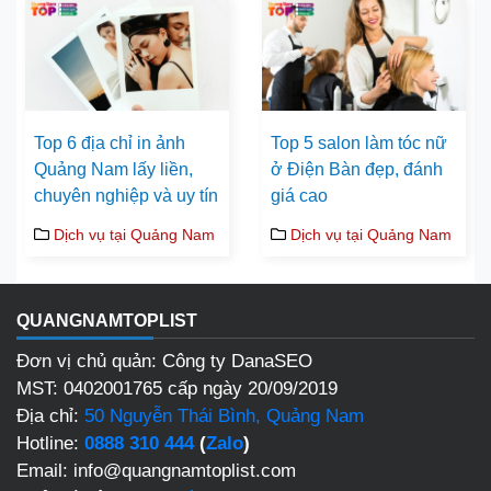
Top 6 địa chỉ in ảnh
Top 5 salon làm tóc nữ
Quảng Nam lấy liền,
ở Điện Bàn đẹp, đánh
chuyên nghiệp và uy tín
giá cao
Dịch vụ tại Quảng Nam
Dịch vụ tại Quảng Nam
QUANGNAMTOPLIST
Đơn vị chủ quản: Công ty DanaSEO
MST: 0402001765 cấp ngày 20/09/2019
Địa chỉ:
50 Nguyễn Thái Bình, Quảng Nam
Hotline:
0888 310 444
(
Zalo
)
Email: info@quangnamtoplist.com