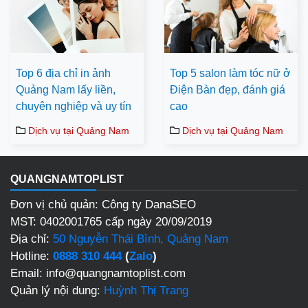
Top 6 địa chỉ in ảnh
Top 5 salon làm tóc nữ ở
Quảng Nam lấy liền,
Điện Bàn đẹp, đánh giá
chuyên nghiệp và uy tín
cao
Dịch vụ tại Quảng Nam
Dịch vụ tại Quảng Nam
QUANGNAMTOPLIST
Đơn vị chủ quản: Công ty DanaSEO
MST: 0402001765 cấp ngày 20/09/2019
Địa chỉ:
50 Nguyễn Thái Bình, Quảng Nam
Hotline:
0888 310 444
(
Zalo
)
Email: info@quangnamtoplist.com
Quản lý nội dung:
Huỳnh Thị Trang