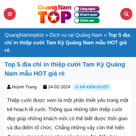
QuangNamtoplist
»
Dịch vụ tại Quảng Nam
»
Top 5 địa
chỉ in thiệp cưới Tam Kỳ Quảng Nam mẫu HOT giá
rẻ
Top 5 địa chỉ in thiệp cưới Tam Kỳ Quảng
Nam mẫu HOT giá rẻ
Huỳnh Trang
24-02-2024
ĐÃ KIỂM DUYỆT
Thiệp cưới được xem là một phần thiết yếu trong một
kế hoạch lễ cưới. Thông qua những tấm thiệp cưới
đẹp giúp những khách mời có thể biết được thời gian
và địa điểm tổ chức. Chẳng những vậy còn thể hiện