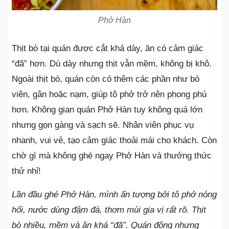
Phở Hàn
Thịt bò tại quán được cắt khá dày, ăn có cảm giác
“đã” hơn. Dù dày nhưng thịt vẫn mềm, không bị khô.
Ngoài thịt bò, quán còn có thêm các phần như bò
viên, gân hoặc nạm, giúp tô phở trở nên phong phú
hơn. Không gian quán Phở Hàn tuy không quá lớn
nhưng gọn gàng và sạch sẽ. Nhân viên phục vụ
nhanh, vui vẻ, tạo cảm giác thoải mái cho khách. Còn
chờ gì mà không ghé ngay Phở Hàn và thưởng thức
thử nhỉ!
Lần đầu ghé Phở Hàn, mình ấn tượng bởi tô phở nóng
hổi, nước dùng đậm đà, thơm mùi gia vị rất rõ. Thịt
bò nhiều, mềm và ăn khá “đã”. Quán đông nhưng