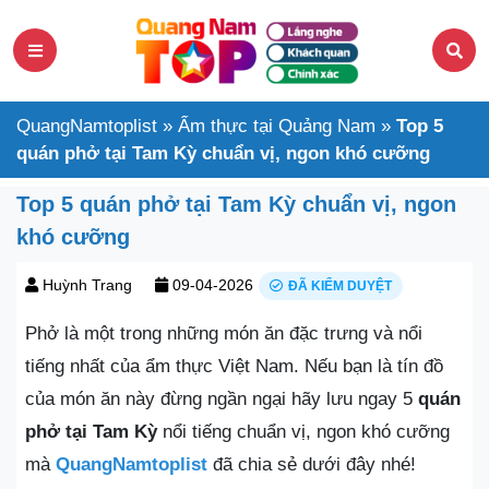
QuangNamtoplist
»
Ẩm thực tại Quảng Nam
»
Top 5
quán phở tại Tam Kỳ chuẩn vị, ngon khó cưỡng
Top 5 quán phở tại Tam Kỳ chuẩn vị, ngon
khó cưỡng
Huỳnh Trang
09-04-2026
ĐÃ KIỂM DUYỆT
Phở là một trong những món ăn đặc trưng và nổi
tiếng nhất của ẩm thực Việt Nam. Nếu bạn là tín đồ
của món ăn này đừng ngần ngại hãy lưu ngay 5
quán
phở tại Tam Kỳ
nổi tiếng chuẩn vị, ngon khó cưỡng
mà
QuangNamtoplist
đã chia sẻ dưới đây nhé!