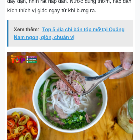
đầy đặn, nhìn rất hấp dẫn. Nước dùng thơm, hấp dẫn
kích thích vị giác ngay từ khi bưng ra.
Xem thêm:
Top 5 địa chỉ bán tóp mỡ tại Quảng
Nam ngon, giòn, chuẩn vị