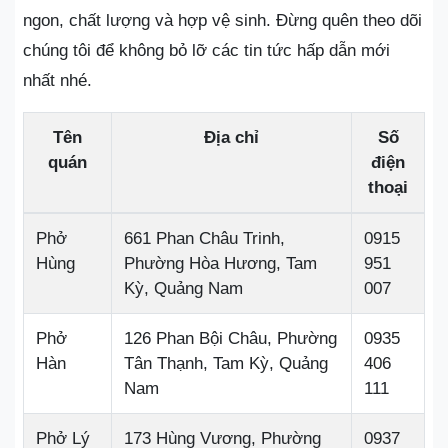
ngon, chất lượng và hợp vệ sinh. Đừng quên theo dõi
chúng tôi để không bỏ lỡ các tin tức hấp dẫn mới
nhất nhé.
Tên
Địa chỉ
Số
quán
điện
thoại
Phở
661 Phan Châu Trinh,
0915
Hùng
Phường Hòa Hương, Tam
951
Kỳ, Quảng Nam
007
Phở
126 Phan Bội Châu, Phường
0935
Hàn
Tân Thạnh, Tam Kỳ, Quảng
406
Nam
111
Phở Lý
173 Hùng Vương, Phường
0937