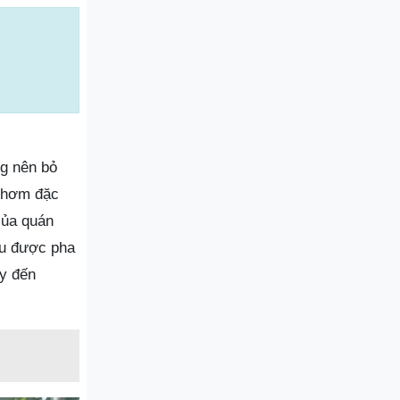
ng nên bỏ
 thơm đặc
của quán
ều được pha
ây đến