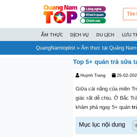
ẨM THỰC
DỊCH VỤ
DU LỊCH
LƯU T
QuangNamtoplist
»
Ẩm thực tại Quảng Nam
Top 5+ quán trà sữa t
Huỳnh Trang
25-02-20
Giữa cái nắng của miền Tr
giác rất dễ chịu. Ở Bắc T
khám phá ngay 5+ quán
tr
Mục lục nội dung