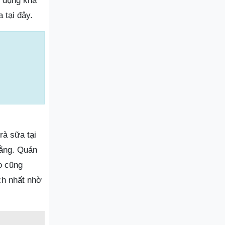
ử dụng khá
 tại đây.
rà sữa tại
bằng. Quán
o cũng
ch nhất nhờ