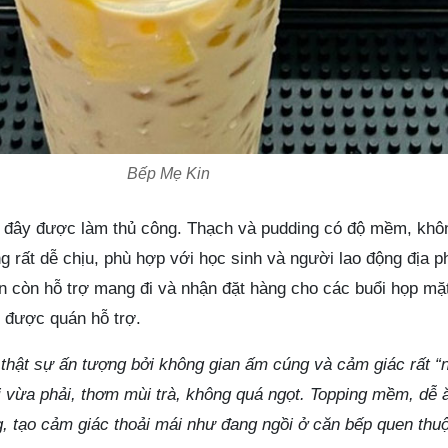
Bếp Mẹ Kin
 ở đây được làm thủ công. Thạch và pudding có độ mềm, khô
g rất dễ chịu, phù hợp với học sinh và người lao động địa 
án còn hỗ trợ mang đi và nhận đặt hàng cho các buổi họp mặ
ể được quán hỗ trợ.
thật sự ấn tượng bởi không gian ấm cúng và cảm giác rất “
vị vừa phải, thơm mùi trà, không quá ngọt. Topping mềm, dễ 
, tạo cảm giác thoải mái như đang ngồi ở căn bếp quen thu