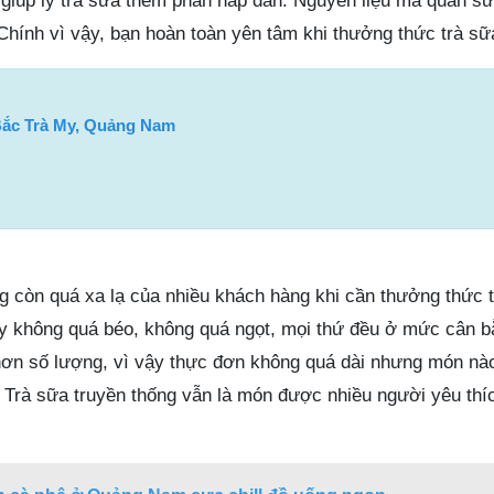
 giúp ly trà sữa thêm phần hấp dẫn. Nguyên liệu mà quán s
Chính vì vậy, bạn hoàn toàn yên tâm khi thưởng thức trà sữa
ắc Trà My, Quảng Nam
g còn quá xa lạ của nhiều khách hàng khi cần thưởng thức t
ây không quá béo, không quá ngọt, mọi thứ đều ở mức cân 
hơn số lượng, vì vậy thực đơn không quá dài nhưng món nà
Trà sữa truyền thống vẫn là món được nhiều người yêu thí