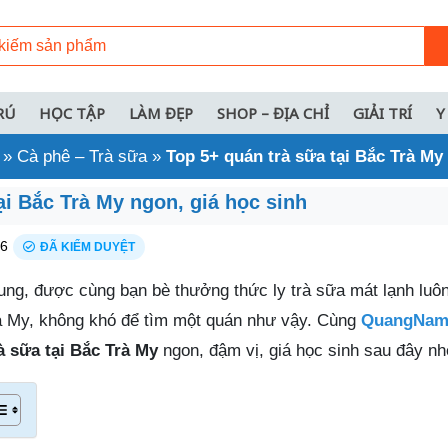
RÚ
HỌC TẬP
LÀM ĐẸP
SHOP – ĐỊA CHỈ
GIẢI TRÍ
Y
»
Cà phê – Trà sữa
»
Top 5+ quán trà sữa tại Bắc Trà My
ại Bắc Trà My ngon, giá học sinh
26
ĐÃ KIỂM DUYỆT
ung, được cùng bạn bè thưởng thức ly trà sữa mát lạnh luô
rà My, không khó để tìm một quán như vậy. Cùng
QuangNamt
à sữa tại Bắc Trà My
ngon, đậm vị, giá học sinh sau đây nh