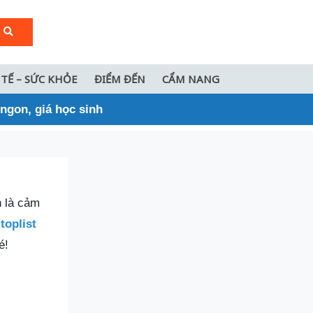
 TẾ – SỨC KHỎE
ĐIỂM ĐẾN
CẨM NANG
 ngon, giá học sinh
n là cảm
oplist
é!