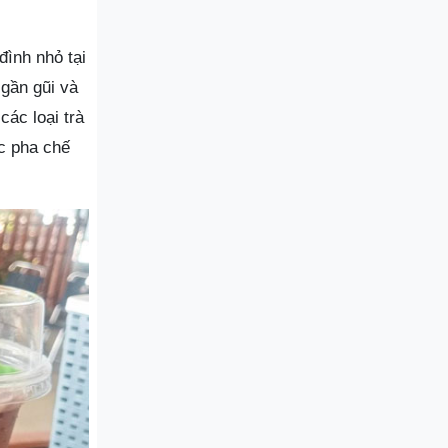
đình nhỏ tại
 gần gũi và
ác loại trà
c pha chế