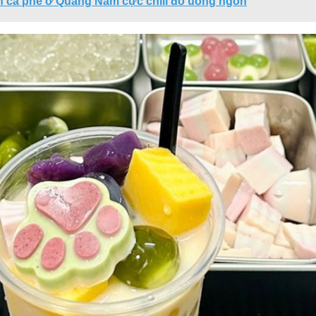
n cà phê ở Quảng Nam cực chill đồ uống ngon