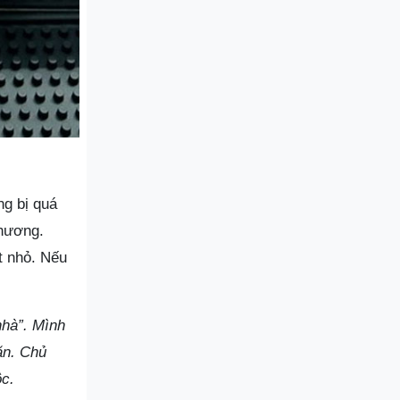
ng bị quá
phương.
t nhỏ. Nếu
nhà”. Mình
ăn. Chủ
ộc.