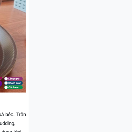
uá béo. Trân
udding,