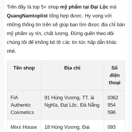
Trên đây là top 5+ shop
mỹ phẩm tại Đại Lộc
mà
QuangNamtoplist
tổng hợp được. Hy vọng với
những thông tin trên sẽ giúp bạn tìm được địa chỉ bán
mỹ phẩm uy tín, chất lượng. Đừng quên theo dõi
chúng tôi để không bỏ lỡ các tin tức hấp dẫn khác
nhé.
Tên shop
Địa chỉ
Số
điện
thoại
FiA
91 Hùng Vương, TT. ái
0362
Authentic
Nghĩa, Đại Lộc, Đà Nẵng
954
Cosmetics
596
Mixx House
18 Hùng Vương, Đại
093