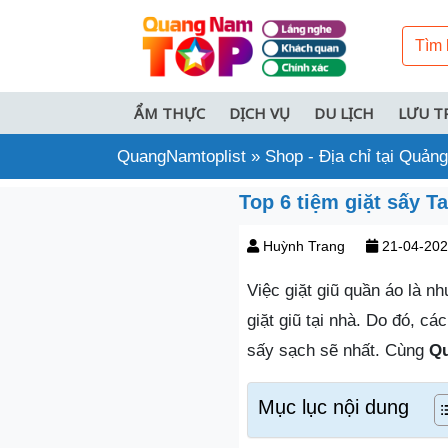
ẨM THỰC
DỊCH VỤ
DU LỊCH
LƯU T
QuangNamtoplist
»
Shop - Địa chỉ tại Quả
Top 6 tiệm giặt sấy 
Huỳnh Trang
21-04-20
Việc giặt giũ quần áo là n
giặt giũ tại nhà. Do đó, cá
sấy sạch sẽ nhất. Cùng
Qu
Mục lục nội dung