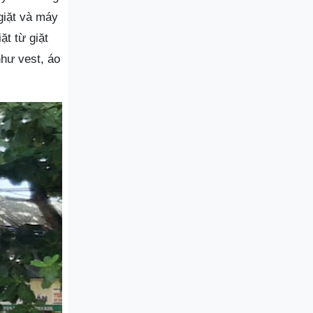
giặt và máy
ặt từ giặt
như vest, áo