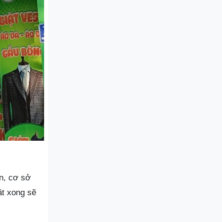
àn, cơ sở
t xong sẽ