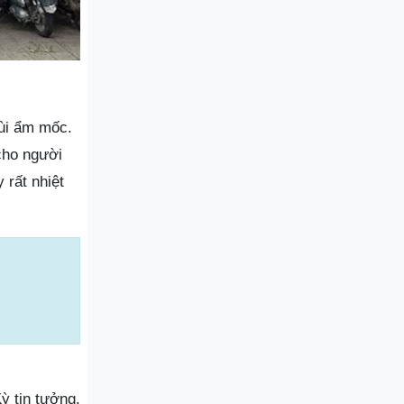
mùi ẩm mốc.
cho người
 rất nhiệt
ỳ tin tưởng.