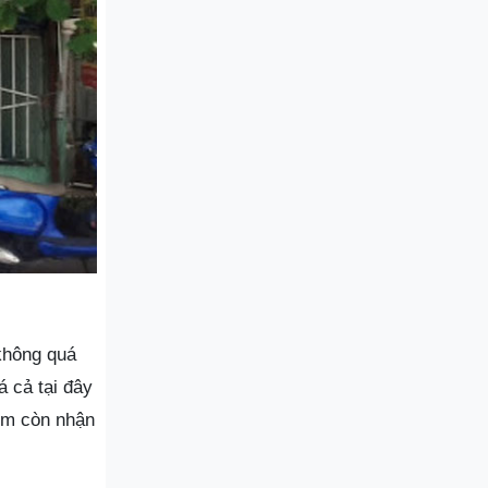
 không quá
á cả tại đây
iệm còn nhận