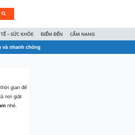
 TẾ – SỨC KHỎE
ĐIỂM ĐẾN
CẨM NANG
h và nhanh chóng
thời gian để
à nơi giặt
Nam
nhé.