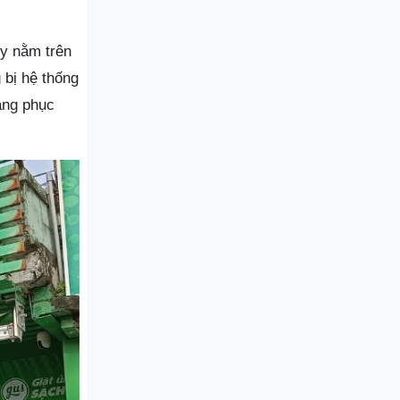
ry nằm trên
 bị hệ thống
ang phục