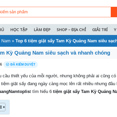
RÚ
HỌC TẬP
LÀM ĐẸP
SHOP – ĐỊA CHỈ
GIẢI TRÍ
Y
ng Nam
»
Top 6 tiệm giặt sấy Tam Kỳ Quảng Nam siêu sạc
Tam Kỳ Quảng Nam siêu sạch và nhanh chóng
26
ĐÃ KIỂM DUYỆT
hu cầu thiết yếu của mỗi người, nhưng không phải ai cũng có 
c tiệm giặt sấy đang ngày càng mọc lên rất nhiều nhưng đâu l
angNamtoplis
t tìm hiểu 6
tiệm giặt sấy Tam Kỳ Quảng 