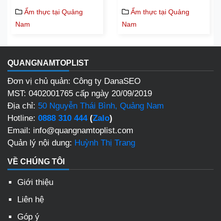
Ẩm thực tại Quảng
Ẩm thực tại Quảng
Nam
Nam
QUANGNAMTOPLIST
Đơn vị chủ quản: Công ty DanaSEO
MST: 0402001765 cấp ngày 20/09/2019
Địa chỉ:
50 Nguyễn Thái Bình, Quảng Nam
Hotline:
0888 310 444
(
Zalo
)
Email: info@quangnamtoplist.com
Quản lý nội dung:
Huỳnh Thị Trang
VỀ CHÚNG TÔI
Giới thiệu
Liên hệ
Góp ý