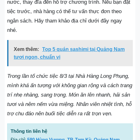
nước, thay đĩa đến hỗ trợ chương trình. Nếu bạn đặt
tiệc trước, nhà hàng có thể tư vấn thực đơn theo
ngân sách. Hãy tham khảo địa chỉ dưới đây ngay
nhé.
Xem thêm:
Top 5 quán sashimi tại Quảng Nam
tươi ngon, chuẩn vị
Trong lần tổ chức tiệc 8/3 tại Nhà Hàng Long Phụng,
mình khá ấn tượng với không gian rộng và cách trang
trí nhẹ nhàng, sang trọng. Món ăn lên nhanh, hải sản
tươi và nêm nếm vừa miệng. Nhân viên nhiệt tình, hỗ
trợ chu đáo nên buổi tiệc diễn ra rất trọn vẹn.
Thông tin liên hệ
Địa chỉ:
580 Hùng Vương, TP. Tam Kỳ, Quảng Nam