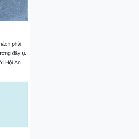
hách phải
lượng đầy ụ.
ới Hội An