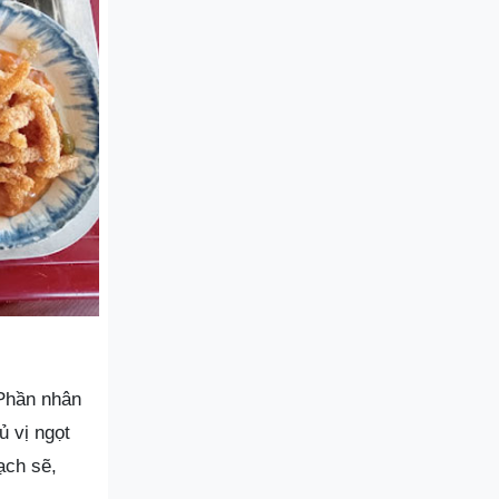
Phần nhân
ủ vị ngọt
ạch sẽ,