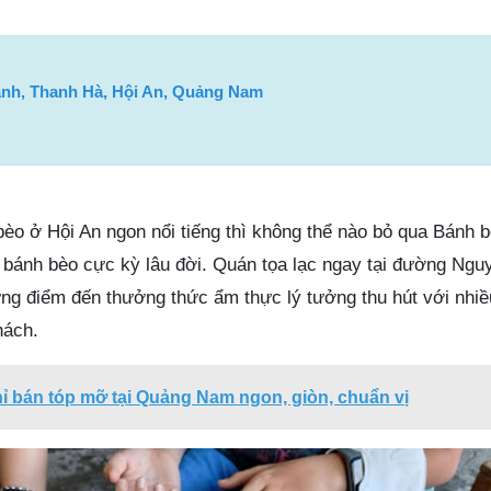
ành, Thanh Hà, Hội An, Quảng Nam
èo ở Hội An ngon nổi tiếng thì không thể nào bỏ qua Bánh 
 bánh bèo cực kỳ lâu đời. Quán tọa lạc ngay tại đường Ngu
ững điểm đến thưởng thức ẩm thực lý tưởng thu hút với nhiề
hách.
hỉ bán tóp mỡ tại Quảng Nam ngon, giòn, chuẩn vị