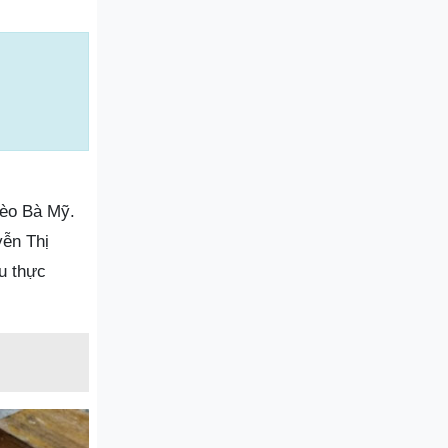
bèo Bà Mỹ.
yễn Thị
u thực