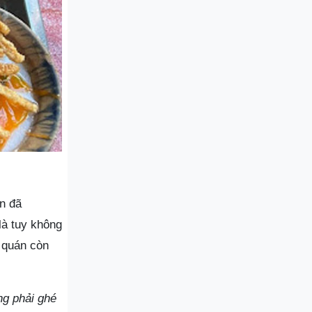
n đã
là tuy không
 quán còn
ng phải ghé