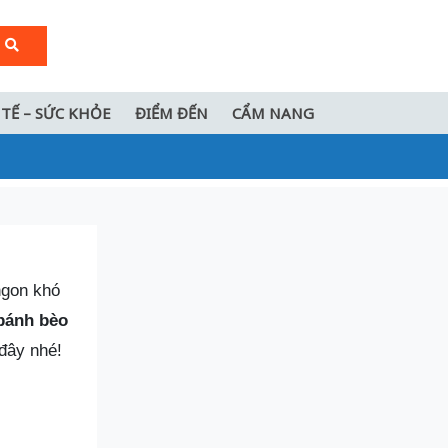
 TẾ – SỨC KHỎE
ĐIỂM ĐẾN
CẨM NANG
ngon khó
bánh bèo
 đây nhé!