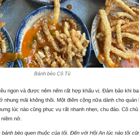
Bánh bèo Cô Tú
iêu ngon và được nêm nếm rất hợp khẩu vị. Đảm bảo khi bạ
ớ nhung mãi không thôi. Một điểm cộng nữa dành cho quán 
hưng lúc nào cũng phục vụ rất nhanh nhẹn, chu đáo. Cô chủ
à niềm nở.
án bánh bèo quen thuộc của tôi. Đến với Hội An lúc nào tôi cũ