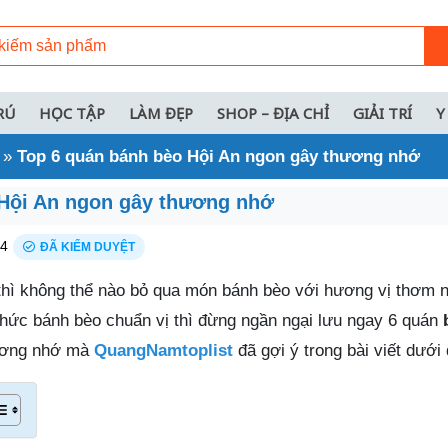
RÚ
HỌC TẬP
LÀM ĐẸP
SHOP – ĐỊA CHỈ
GIẢI TRÍ
Y
»
Top 6 quán bánh bèo Hội An ngon gây thương nhớ
 Hội An ngon gây thương nhớ
24
ĐÃ KIỂM DUYỆT
thì không thể nào bỏ qua món bánh bèo với hương vị thơm 
hức bánh bèo chuẩn vị thì đừng ngần ngại lưu ngay 6 quán
ương nhớ mà
QuangNamtoplist
đã gợi ý trong bài viết dưới