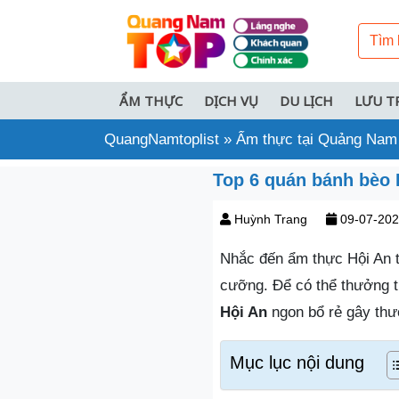
ẨM THỰC
DỊCH VỤ
DU LỊCH
LƯU T
QuangNamtoplist
»
Ẩm thực tại Quảng Nam
Top 6 quán bánh bèo
Huỳnh Trang
09-07-20
Nhắc đến ẩm thực Hội An 
cưỡng. Để có thể thưởng t
Hội An
ngon bổ rẻ gây th
Mục lục nội dung