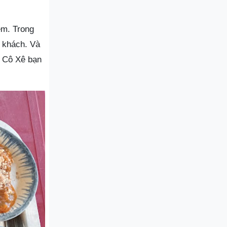
ệm. Trong
 khách. Và
o Cô Xê bạn