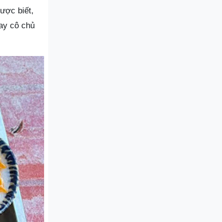
ược biết,
ay cô chủ