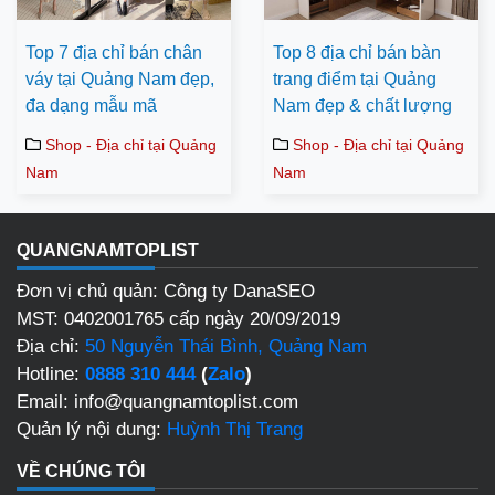
Top 7 địa chỉ bán chân
Top 8 địa chỉ bán bàn
váy tại Quảng Nam đẹp,
trang điểm tại Quảng
đa dạng mẫu mã
Nam đẹp & chất lượng
Shop - Địa chỉ tại Quảng
Shop - Địa chỉ tại Quảng
Nam
Nam
QUANGNAMTOPLIST
Đơn vị chủ quản: Công ty DanaSEO
MST: 0402001765 cấp ngày 20/09/2019
Địa chỉ:
50 Nguyễn Thái Bình, Quảng Nam
Hotline:
0888 310 444
(
Zalo
)
Email: info@quangnamtoplist.com
Quản lý nội dung:
Huỳnh Thị Trang
VỀ CHÚNG TÔI