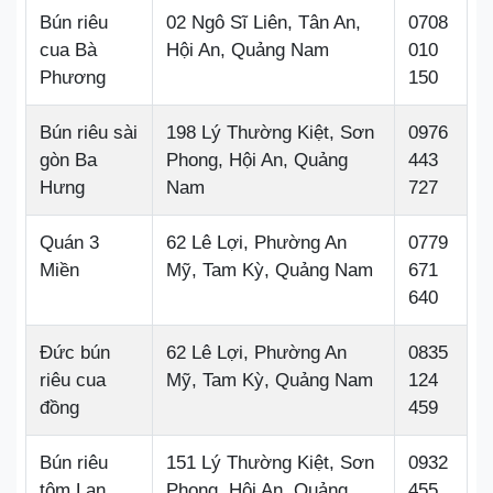
Bún riêu
02 Ngô Sĩ Liên, Tân An,
0708
cua Bà
Hội An, Quảng Nam
010
Phương
150
Bún riêu sài
198 Lý Thường Kiệt, Sơn
0976
gòn Ba
Phong, Hội An, Quảng
443
Hưng
Nam
727
Quán 3
62 Lê Lợi, Phường An
0779
Miền
Mỹ, Tam Kỳ, Quảng Nam
671
640
Đức bún
62 Lê Lợi, Phường An
0835
riêu cua
Mỹ, Tam Kỳ, Quảng Nam
124
đồng
459
Bún riêu
151 Lý Thường Kiệt, Sơn
0932
tôm Lan
Phong, Hội An, Quảng
455