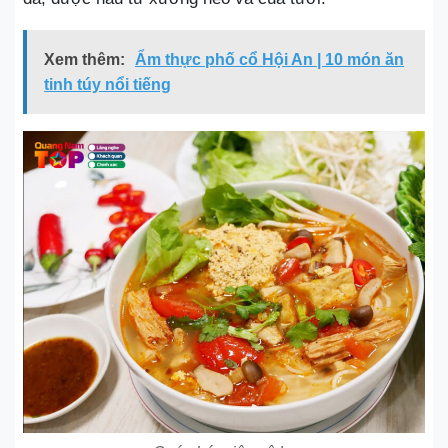
Xem thêm:
Ẩm thực phố cổ Hội An | 10 món ăn
tinh túy nổi tiếng