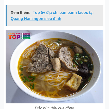
Xem thêm:
Top 5+ địa chỉ bán bánh tacos tại
Quảng Nam ngon siêu đỉnh
Đức bún riêu cua đồng