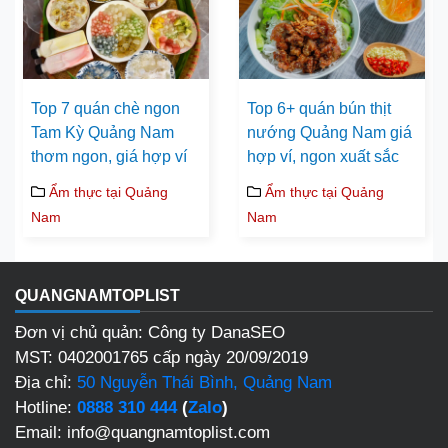
Top 7 quán chè ngon
Top 6+ quán bún thịt
Tam Kỳ Quảng Nam
nướng Quảng Nam giá
thơm ngon, giá hợp ví
hợp ví, ngon xuất sắc
Ẩm thực tại Quảng
Ẩm thực tại Quảng
Nam
Nam
QUANGNAMTOPLIST
Đơn vị chủ quản: Công ty DanaSEO
MST: 0402001765 cấp ngày 20/09/2019
Địa chỉ:
50 Nguyễn Thái Bình, Quảng Nam
Hotline:
0888 310 444
(
Zalo
)
Email: info@quangnamtoplist.com