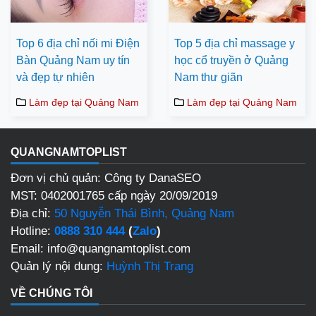
Top 6 địa chỉ nối mi Điện
Top 5 địa chỉ massage y
Bàn Quảng Nam uy tín
học cổ truyền ở Quảng
và đẹp tự nhiên
Nam thư giãn
Làm đẹp tại Quảng Nam
Làm đẹp tại Quảng Nam
QUANGNAMTOPLIST
Đơn vị chủ quản: Công ty DanaSEO
MST: 0402001765 cấp ngày 20/09/2019
Địa chỉ:
50 Nguyễn Thái Bình, Quảng Nam
Hotline:
0888 310 444
(
Zalo
)
Email: info@quangnamtoplist.com
Quản lý nội dung:
Huỳnh Thị Trang
VỀ CHÚNG TÔI