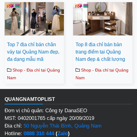
Top 7 địa chỉ bán chân
Top 8 địa chỉ bán bàn
váy tại Quảng Nam đẹp,
trang điểm tại Quảng
đa dạng mẫu mã
Nam đẹp & chất lượng
Shop - Địa chỉ tại Quảng
Shop - Địa chỉ tại Quảng
Nam
Nam
QUANGNAMTOPLIST
Đơn vị chủ quản: Công ty DanaSEO
MST: 0402001765 cấp ngày 20/09/2019
Địa chỉ:
50 Nguyễn Thái Bình, Quảng Nam
Hotline:
0888 310 444
(
Zalo
)