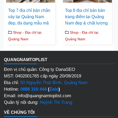
Top 7 địa chỉ bán chân
Top 8 địa chỉ bán bàn
váy tại Quảng Nam
trang điểm tại Quảng
đẹp, đa dạng mẫu mã
Nam đẹp & chất lượng
Shop - Địa chỉ tại
Shop - Địa chỉ tại
Quảng Nam
Quảng Nam
QUANGNAMTOPLIST
Đơn vị chủ quản: Công ty DanaSEO
MST: 0402001765 cấp ngày 20/09/2019
Địa chỉ:
50 Nguyễn Thái Bình, Quảng Nam
Hotline:
0888 310 444
(
Zalo
)
Email: info@quangnamtoplist.com
Quản lý nội dung:
Huỳnh Thị Trang
VỀ CHÚNG TÔI