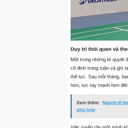
Duy trì thói quen và the
Một trong những bí quyết đ
cố định trong tuần và ghi l
thể lực. Sau mỗi tháng, bạ
hơn, lực tay mạnh hơn đến
Xem thêm:
Người đi t
phù hợp
Việc luyện tập một mình kh