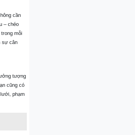
không cần
au – chéo
 trong mỗi
n sự cân
 tưởng tượng
Bạn cũng có
 lưới, phạm