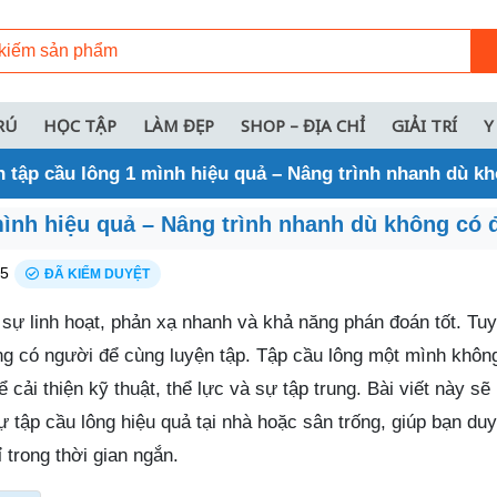
RÚ
HỌC TẬP
LÀM ĐẸP
SHOP – ĐỊA CHỈ
GIẢI TRÍ
Y
 tập cầu lông 1 mình hiệu quả – Nâng trình nhanh dù kh
ình hiệu quả – Nâng trình nhanh dù không có đ
25
ĐÃ KIỂM DUYỆT
 sự linh hoạt, phản xạ nhanh và khả năng phán đoán tốt. Tuy
ng có người để cùng luyện tập. Tập cầu lông một mình không
 cải thiện kỹ thuật, thể lực và sự tập trung. Bài viết này s
ự tập cầu lông hiệu quả tại nhà hoặc sân trống, giúp bạn duy
 trong thời gian ngắn.