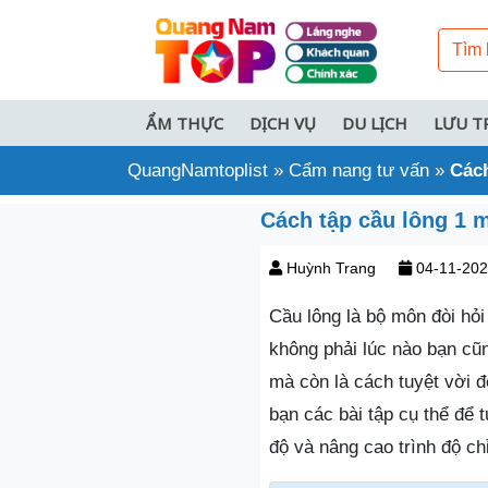
ẨM THỰC
DỊCH VỤ
DU LỊCH
LƯU T
QuangNamtoplist
»
Cẩm nang tư vấn
»
Cách
Cách tập cầu lông 1 m
Huỳnh Trang
04-11-20
Cầu lông là bộ môn đòi hỏi
không phải lúc nào bạn cũ
mà còn là cách tuyệt vời để
bạn các bài tập cụ thể để t
độ và nâng cao trình độ chỉ