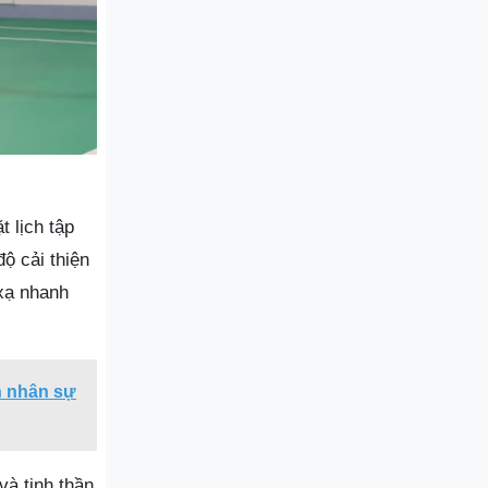
t lịch tập
độ cải thiện
 xạ nhanh
n nhân sự
và tinh thần