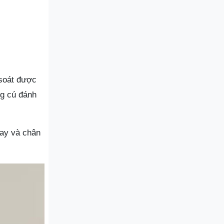
 soát được
ng cú đánh
tay và chân