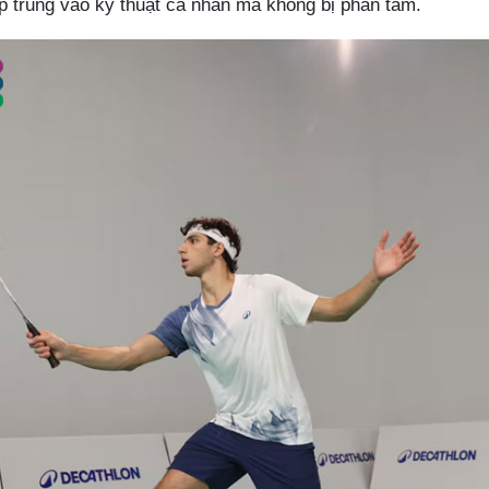
tập trung vào kỹ thuật cá nhân mà không bị phân tâm.