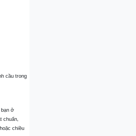
nh cầu trong
u bạn ở
t chuẩn,
 hoặc chiều