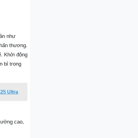
bản như
chấn thương.
ể. Khởi động
n bỉ trong
25 Ultra
tường cao,