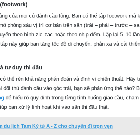
(footwork)
tảng của mọi cú đánh cầu lông. Bạn có thể tập footwork mà 
ô phỏng sáu vị trí cơ bản trên sân (trái – phải – trước – s
huyển theo hình zic-zac hoặc theo nhịp đếm. Lặp lại 5–10 lần
 tập này giúp bạn tăng tốc độ di chuyển, phản xạ và cải thiệ
à tư duy thi đấu
 có thể rèn khả năng phán đoán và định vị chiến thuật. Hãy
khi đối thủ đánh cầu vào góc trái, bạn sẽ phản ứng thế nào? 
ng
để hiểu rõ quy định trong từng tình huống giao cầu, chạm
úp bạn xử lý linh hoạt khi vào sân thi đấu thật.
 du lịch Tam Kỳ từ A - Z cho chuyến đi trọn vẹn