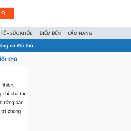
 TẾ – SỨC KHỎE
ĐIỂM ĐẾN
CẨM NANG
ông có đối thủ
ối thủ
 nhiên,
 chỉ khả thi
ẽ hướng dẫn
 trì phong