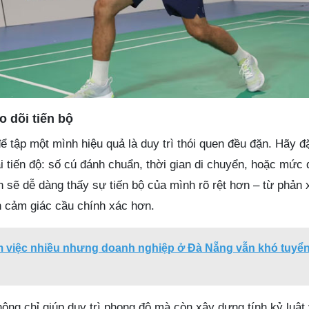
o dõi tiến bộ
ể tập một mình hiệu quả là duy trì thói quen đều đặn. Hãy đặ
ại tiến độ: số cú đánh chuẩn, thời gian di chuyển, hoặc mức 
n sẽ dễ dàng thấy sự tiến bộ của mình rõ rệt hơn – từ phản
 cảm giác cầu chính xác hơn.
ìm việc nhiều nhưng doanh nghiệp ở Đà Nẵng vẫn khó tuyể
ông chỉ giúp duy trì phong độ mà còn xây dựng tính kỷ luật 