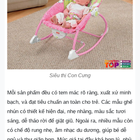
Siêu thị Con Cưng
Mỗi sản phẩm đều có tem mác rõ ràng, xuất xứ minh
bạch, và đạt tiêu chuẩn an toàn cho trẻ. Các mẫu ghế
nhún có thiết kế hiện đại, nhẹ nhàng, màu sắc tươi
sáng, dễ tháo rời để giặt giũ. Ngoài ra, nhiều mẫu còn
có chế độ rung nhẹ, âm nhạc du dương, giúp bé dễ
ngủ và thư giãn hơn. Mức giá tại đây khá hợp lý, phù