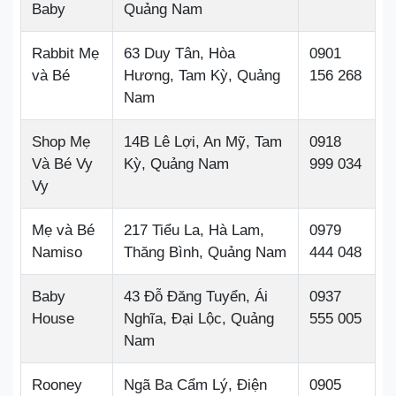
Baby
Quảng Nam
Rabbit Mẹ
63 Duy Tân, Hòa
0901
và Bé
Hương, Tam Kỳ, Quảng
156 268
Nam
Shop Mẹ
14B Lê Lợi, An Mỹ, Tam
0918
Và Bé Vy
Kỳ, Quảng Nam
999 034
Vy
Mẹ và Bé
217 Tiểu La, Hà Lam,
0979
Namiso
Thăng Bình, Quảng Nam
444 048
Baby
43 Đỗ Đăng Tuyển, Ái
0937
House
Nghĩa, Đại Lộc, Quảng
555 005
Nam
Rooney
Ngã Ba Cẩm Lý, Điện
0905