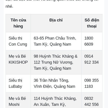
nhé.
Tên cửa
Địa chỉ
Số điện
hàng
thoại
Siêu thị
63-65 Phan Châu Trinh,
1800
Con Cưng
Tam Kỳ, Quảng Nam
6609
Mẹ và Bé
98 Huỳnh Thúc Kháng &
0914
KIKISHOP
112 Trưng Nữ Vương,
912 334
Tam Kỳ, Quảng Nam
Siêu thị
36 Trần Nhân Tông,
098 355
LuBaby
Vĩnh Điện, Quảng Nam
1183
Mẹ và Bé
114 Huỳnh Thúc Kháng,
0832
Moshi
An Xuân, Tam Kỳ,
442 556