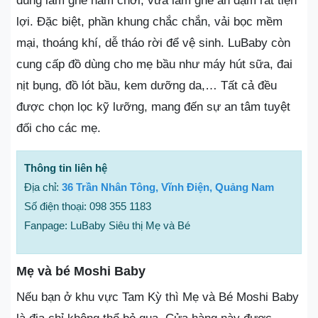
dùng làm ghế nằm chơi, vừa làm ghế ăn dặm rất tiện
lợi. Đặc biệt, phần khung chắc chắn, vải bọc mềm
mại, thoáng khí, dễ tháo rời để vệ sinh. LuBaby còn
cung cấp đồ dùng cho mẹ bầu như máy hút sữa, đai
nịt bụng, đồ lót bầu, kem dưỡng da,… Tất cả đều
được chọn lọc kỹ lưỡng, mang đến sự an tâm tuyệt
đối cho các mẹ.
Thông tin liên hệ
Địa chỉ:
36 Trần Nhân Tông, Vĩnh Điện, Quảng Nam
Số điện thoại: 098 355 1183
Fanpage: LuBaby Siêu thị Mẹ và Bé
Mẹ và bé Moshi Baby
Nếu bạn ở khu vực Tam Kỳ thì Mẹ và Bé Moshi Baby