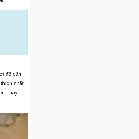
t.
ời để cân
thích nhất
ực chay