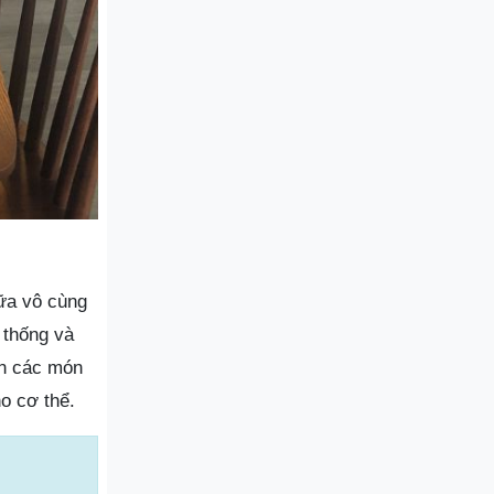
ữa vô cùng
 thống và
ến các món
o cơ thể.