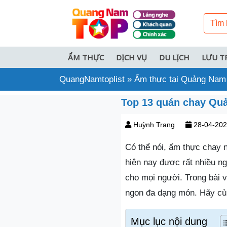
ẨM THỰC
DỊCH VỤ
DU LỊCH
LƯU T
QuangNamtoplist
»
Ẩm thực tại Quảng Nam
Top 13 quán chay Quả
Huỳnh Trang
28-04-20
Có thể nói, ẩm thực chay 
hiện nay được rất nhiều n
cho mọi người. Trong bài v
ngon đa dạng món. Hãy cù
Mục lục nội dung