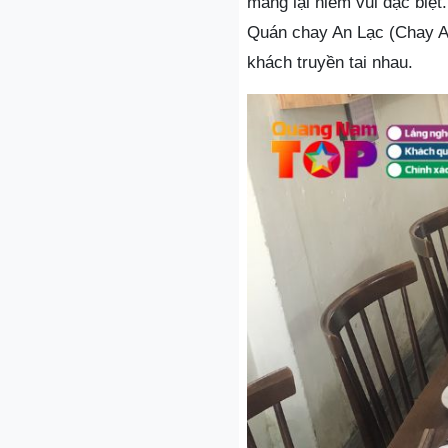
mang lại niềm vui đặc biệ
Quán chay An Lạc (Chay A
khách truyền tai nhau.