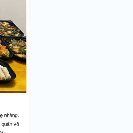
ẹ nhàng,
a quán vô