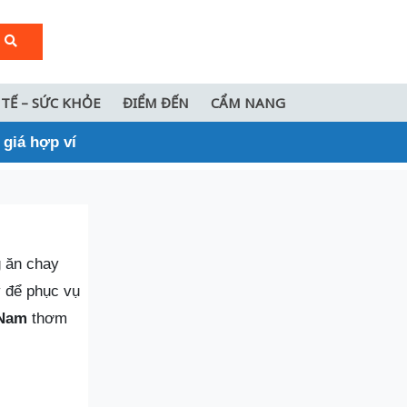
 TẾ – SỨC KHỎE
ĐIỂM ĐẾN
CẨM NANG
giá hợp ví
g ăn chay
y để phục vụ
 Nam
thơm