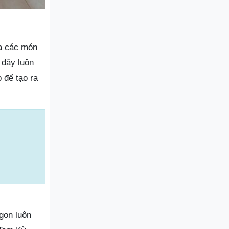
a các món
 đây luôn
 để tạo ra
gon luôn