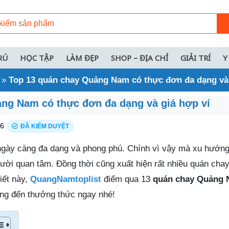
RÚ
HỌC TẬP
LÀM ĐẸP
SHOP – ĐỊA CHỈ
GIẢI TRÍ
Y
»
Top 13 quán chay Quảng Nam có thực đơn đa dạng và 
ng Nam có thực đơn đa dạng và giá hợp ví
26
ĐÃ KIỂM DUYỆT
ngày càng đa dạng và phong phú. Chính vì vậy mà xu hướn
gười quan tâm. Đồng thời cũng xuất hiện rất nhiều quán cha
iết này,
QuangNamtoplist
điểm qua 13
quán chay Quảng
ng đến thưởng thức ngay nhé!