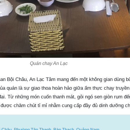
Quán chay An Lạc
Phan Bội Châu, An Lạc Tâm mang đến một không gian dùng b
của quán là sự giao thoa hoàn hảo giữa ẩm thực chay truyền
đại. Từ những món cuốn thanh mát, gỏi ngó sen giòn rụm đ
u được chăm chút tỉ mỉ nhằm cung cấp đầy đủ dinh dưỡng ch
i Châu, Phường Tân Thạnh, Bàn Thạch, Quảng Nam