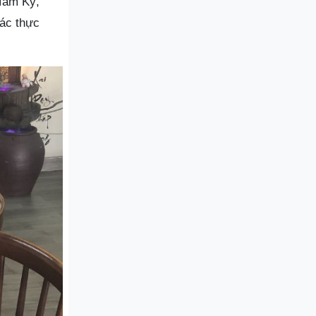
 Tam Kỳ,
ác thực