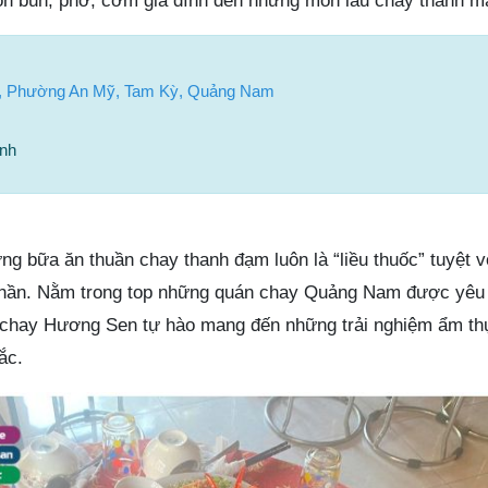
n bún, phở, cơm gia đình đến những món lẩu chay thanh má
n, Phường An Mỹ, Tam Kỳ, Quảng Nam
nh
ng bữa ăn thuần chay thanh đạm luôn là “liều thuốc” tuyệt v
 thần. Nằm trong top những quán chay Quảng Nam được yêu 
 chay Hương Sen tự hào mang đến những trải nghiệm ẩm th
ắc.