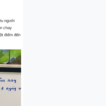
ều người
án chay
ột điểm đến