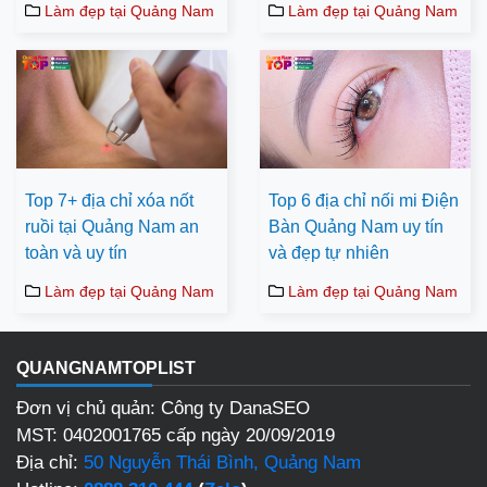
Làm đẹp tại Quảng Nam
Làm đẹp tại Quảng Nam
Top 7+ địa chỉ xóa nốt
Top 6 địa chỉ nối mi Điện
ruồi tại Quảng Nam an
Bàn Quảng Nam uy tín
toàn và uy tín
và đẹp tự nhiên
Làm đẹp tại Quảng Nam
Làm đẹp tại Quảng Nam
QUANGNAMTOPLIST
Đơn vị chủ quản: Công ty DanaSEO
MST: 0402001765 cấp ngày 20/09/2019
Địa chỉ:
50 Nguyễn Thái Bình, Quảng Nam