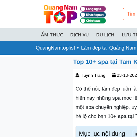
ẨM THỰC
DỊCH VỤ
DU LỊCH
LƯU T
QuangNamtoplist
»
Làm đẹp tại Quảng Nam
Top 10+ spa tại Tam 
Huỳnh Trang
23-10-20
Có thể nói, làm đẹp luôn 
hiện nay những spa mọc lê
một spa chuyên nghiệp, uy 
hé lộ cho bạn 10+
spa tại
Mục lục nội dung