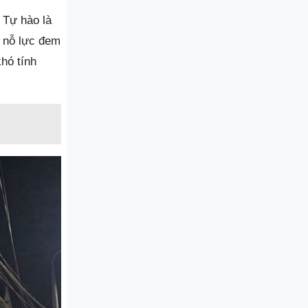
 Tự hào là
 nỗ lực đem
hó tính