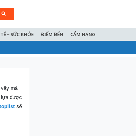
 TẾ – SỨC KHỎE
ĐIỂM ĐẾN
CẨM NANG
ì vậy mà
ể lựa được
oplist
sẽ