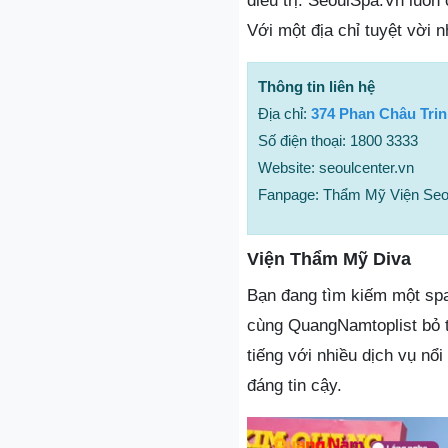
điều trị. SeoulSpa.Vn luôn
Với một địa chỉ tuyệt vời 
Thông tin liên hệ
Địa chỉ:
374 Phan Châu Tri
Số điện thoại: 1800 3333
Website: seoulcenter.vn
Fanpage: Thẩm Mỹ Viện Seo
Viện Thẩm Mỹ Diva
Bạn đang tìm kiếm một spa
cùng QuangNamtoplist bỏ t
tiếng với nhiều dịch vụ nổ
đáng tin cậy.