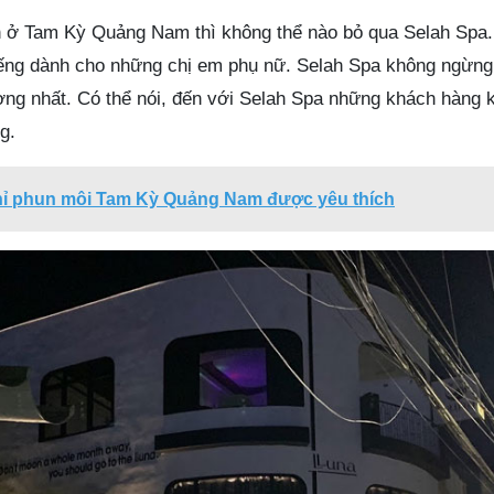
n ở Tam Kỳ Quảng Nam thì không thể nào bỏ qua Selah Spa.
iếng dành cho những chị em phụ nữ. Selah Spa không ngừng
ợng nhất. Có thể nói, đến với Selah Spa những khách hàng k
g.
chỉ phun môi Tam Kỳ Quảng Nam được yêu thích