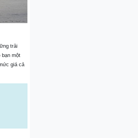
ng trải
o bạn một
mức giá cả