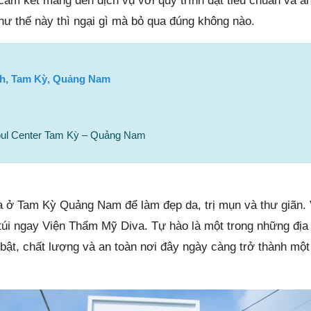
 cam kết mang đến dịch vụ với quy trình đạt tiêu chuẩn và an
như thế này thì ngại gì mà bỏ qua đúng không nào.
nh, Tam Kỳ, Quảng Nam
ul Center Tam Kỳ – Quảng Nam
 ở Tam Kỳ Quảng Nam để làm đẹp da, trị mụn và thư giãn. 
úi ngay Viện Thẩm Mỹ Diva. Tự hào là một trong những địa
i bật, chất lượng và an toàn nơi đây ngày càng trở thành một 