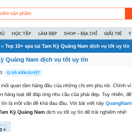
RÚ
HỌC TẬP
LÀM ĐẸP
SHOP – ĐỊA CHỈ
GIẢI TRÍ
Y
»
Top 10+ spa tại Tam Kỳ Quảng Nam dịch vụ tốt uy tín
Kỳ Quảng Nam dịch vụ tốt uy tín
23
ĐÃ KIỂM DUYỆT
là mối quan tâm hàng đầu của những chị em phụ nữ. Chính v
n hàng loạt để đáp ứng nhu cầu của phái đẹp. Tuy nhiên, đ
tín là một vấn đề khá đau đầu. Với bài viết này
QuangNamt
 Tam Kỳ Quảng Nam
dịch vụ tốt uy tín để trải nghiệm nhé!