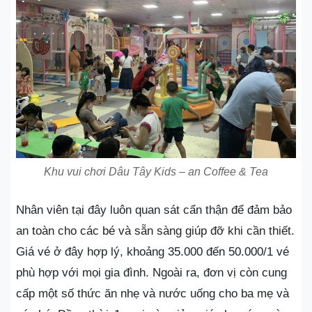
Khu vui chơi Dâu Tây Kids – an Coffee & Tea
Nhân viên tại đây luôn quan sát cẩn thận để đảm bảo
an toàn cho các bé và sẵn sàng giúp đỡ khi cần thiết.
Giá vé ở đây hợp lý, khoảng 35.000 đến 50.000/1 vé
phù hợp với mọi gia đình. Ngoài ra, đơn vị còn cung
cấp một số thức ăn nhẹ và nước uống cho ba mẹ và