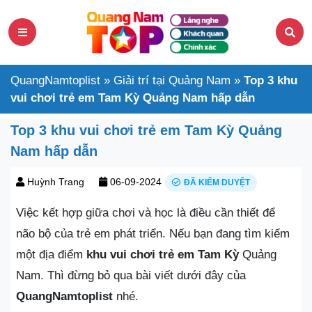
QuangNamtoplist
»
Giải trí tại Quảng Nam
»
Top 3 khu
vui chơi trẻ em Tam Kỳ Quảng Nam hấp dẫn
Top 3 khu vui chơi trẻ em Tam Kỳ Quảng
Nam hấp dẫn
Huỳnh Trang
06-09-2024
ĐÃ KIỂM DUYỆT
Việc kết hợp giữa chơi và học là điều cần thiết để
não bộ của trẻ em phát triển. Nếu bạn đang tìm kiếm
một địa điểm
khu vui chơi trẻ em Tam Kỳ
Quảng
Nam. Thì đừng bỏ qua bài viết dưới đây của
QuangNamtoplist
nhé.