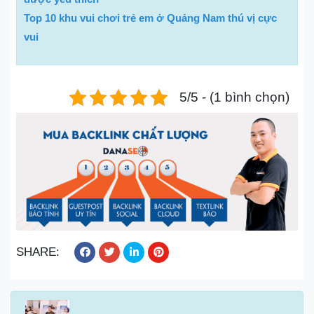
Top 10 khu vui chơi trẻ em ở Quảng Nam thú vị cực
vui
5/5 - (1 bình chọn)
SHARE: