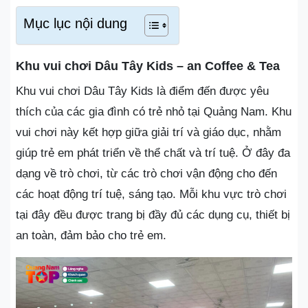
Mục lục nội dung
Khu vui chơi Dâu Tây Kids – an Coffee & Tea
Khu vui chơi Dâu Tây Kids là điểm đến được yêu
thích của các gia đình có trẻ nhỏ tại Quảng Nam. Khu
vui chơi này kết hợp giữa giải trí và giáo dục, nhằm
giúp trẻ em phát triển về thể chất và trí tuệ. Ở đây đa
dạng về trò chơi, từ các trò chơi vận động cho đến
các hoạt động trí tuệ, sáng tạo. Mỗi khu vực trò chơi
tại đây đều được trang bị đầy đủ các dụng cụ, thiết bị
an toàn, đảm bảo cho trẻ em.