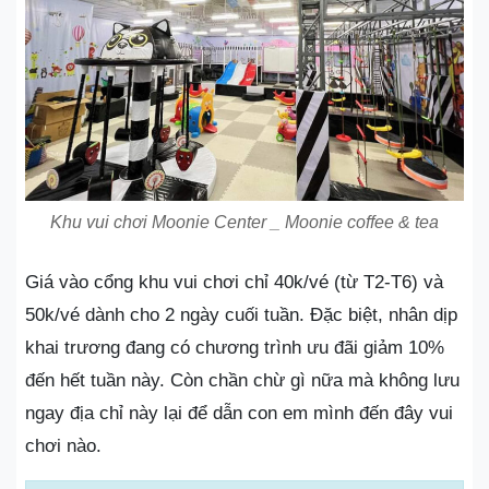
Khu vui chơi Moonie Center _ Moonie coffee & tea
Giá vào cổng khu vui chơi chỉ 40k/vé (từ T2-T6) và
50k/vé dành cho 2 ngày cuối tuần. Đặc biệt, nhân dịp
khai trương đang có chương trình ưu đãi giảm 10%
đến hết tuần này. Còn chần chừ gì nữa mà không lưu
ngay địa chỉ này lại để dẫn con em mình đến đây vui
chơi nào.