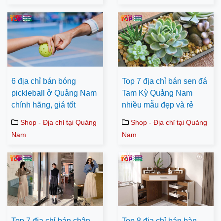
6 địa chỉ bán bóng
Top 7 địa chỉ bán sen đá
pickleball ở Quảng Nam
Tam Kỳ Quảng Nam
chính hãng, giá tốt
nhiều mẫu đẹp và rẻ
Shop - Địa chỉ tại Quảng
Shop - Địa chỉ tại Quảng
Nam
Nam
Top 7 địa chỉ bán chân
Top 8 địa chỉ bán bàn