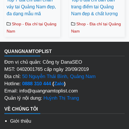
váy tại Quảng Nam đẹp,
trang điểm tại Quảng
đa dạng mẫu mã
Nam đẹp & chất lượng
Shop - Địa chỉ tại Quảng
Shop - Địa chỉ tại Quảng
Nam
Nam
QUANGNAMTOPLIST
Đơn vị chủ quản: Công ty DanaSEO
MST: 0402001765 cấp ngày 20/09/2019
Địa chỉ:
50 Nguyễn Thái Bình, Quảng Nam
Hotline:
0888 310 444
(
Zalo
)
Email: info@quangnamtoplist.com
Quản lý nội dung:
Huỳnh Thị Trang
VỀ CHÚNG TÔI
Giới thiệu