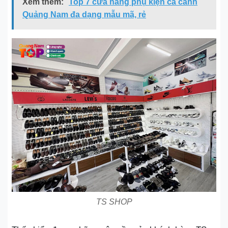
Xem thêm:
Top 7 cửa hàng phụ kiện cá cảnh
Quảng Nam đa dạng mẫu mã, rẻ
TS SHOP