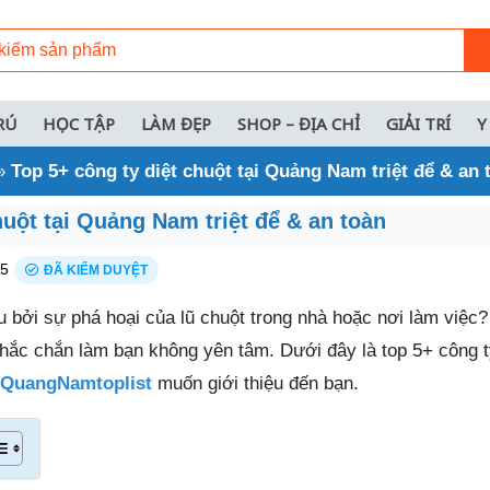
RÚ
HỌC TẬP
LÀM ĐẸP
SHOP – ĐỊA CHỈ
GIẢI TRÍ
Y
»
Top 5+ công ty diệt chuột tại Quảng Nam triệt để & an 
huột tại Quảng Nam triệt để & an toàn
25
ĐÃ KIỂM DUYỆT
u bởi sự phá hoại của lũ chuột trong nhà hoặc nơi làm việc
hắc chắn làm bạn không yên tâm. Dưới đây là top 5+ công 
QuangNamtoplist
muốn giới thiệu đến bạn.