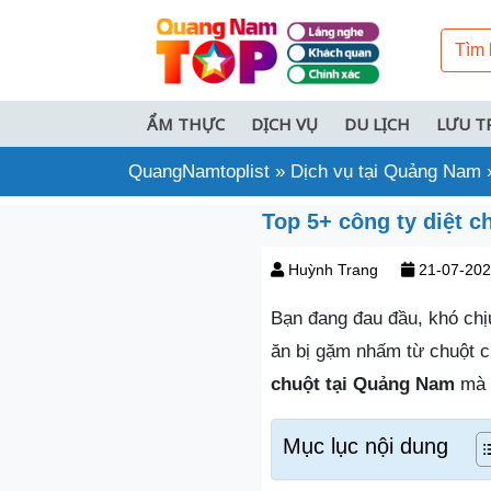
ẨM THỰC
DỊCH VỤ
DU LỊCH
LƯU T
QuangNamtoplist
»
Dịch vụ tại Quảng Nam
Top 5+ công ty diệt c
Huỳnh Trang
21-07-20
Bạn đang đau đầu, khó chị
ăn bị gặm nhấm từ chuột c
chuột tại Quảng Nam
mà
Mục lục nội dung