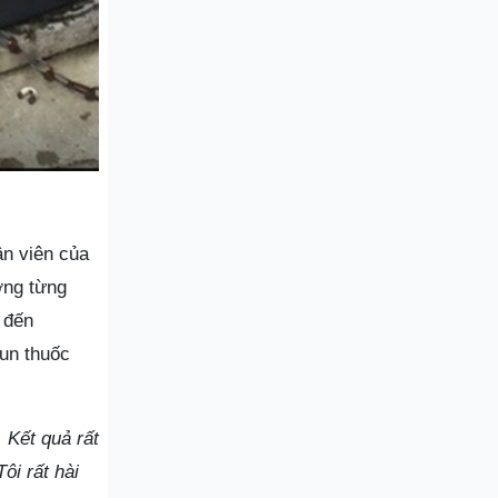
ân viên của
ỡng từng
 đến
hun thuốc
 Kết quả rất
ôi rất hài