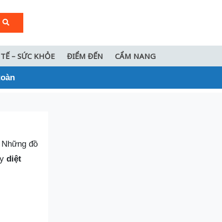
 TẾ – SỨC KHỎE
ĐIỂM ĐẾN
CẨM NANG
toàn
? Những đồ
ty
diệt