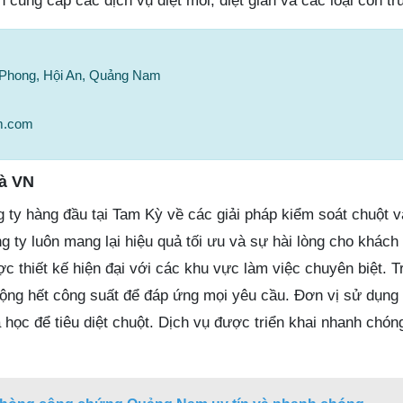
cung cấp các dịch vụ diệt mối, diệt gián và các loại côn tr
 Phong, Hội An, Quảng Nam
am.com
à VN
 ty hàng đầu tại Tam Kỳ về các giải pháp kiểm soát chuột v
g ty luôn mang lại hiệu quả tối ưu và sự hài lòng cho khách
ợc thiết kế hiện đại với các khu vực làm việc chuyên biệt. 
động hết công suất để đáp ứng mọi yêu cầu. Đơn vị sử dụng
a học để tiêu diệt chuột. Dịch vụ được triển khai nhanh chóng