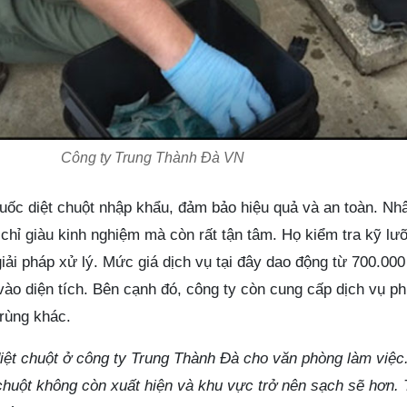
Công ty Trung Thành Đà VN
huốc diệt chuột nhập khẩu, đảm bảo hiệu quả và an toàn. Nh
hỉ giàu kinh nghiệm mà còn rất tận tâm. Họ kiểm tra kỹ lư
iải pháp xử lý. Mức giá dịch vụ tại đây dao động từ 700.000
vào diện tích. Bên cạnh đó, công ty còn cung cấp dịch vụ p
trùng khác.
iệt chuột ở công ty Trung Thành Đà cho văn phòng làm việc.
chuột không còn xuất hiện và khu vực trở nên sạch sẽ hơn. T