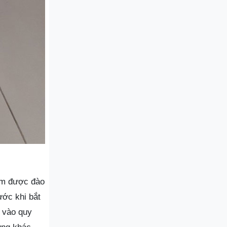
am được đào
ước khi bắt
y vào quy